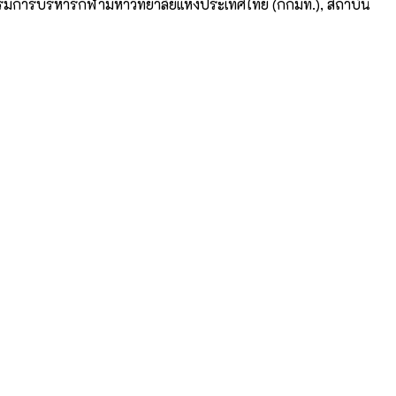
รรมการบริหารกีฬามหาวิทยาลัยแห่งประเทศไทย (กกมท.), สถาบัน