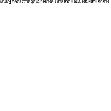
นยฟู ที่คัดสรรวัตถุดิบมาอย่างดี ให้รสชาติ และเนื้อสัมผัสที่แตกต่าง