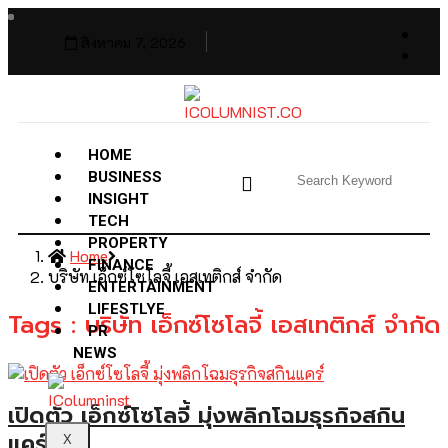
สิงหาคม 7, 2026
HOME
BUSINESS
INSIGHT
TECH
PROPERTY
Home
FINANCE
บริษัท เอ็กซ์โซโลจี้ เอสเทติกส์ จำกัด
ENTERTAINMENT
LIFESTLYE
Tags : บริษัท เอ็กซ์โซโลจี้ เอสเทติกส์ จำกัด
PR
NEWS
เปิดตัว เอ็กซ์โซโลจี้ มุ่งพลิกโฉมธุรกิจสกิน
แคร์
X