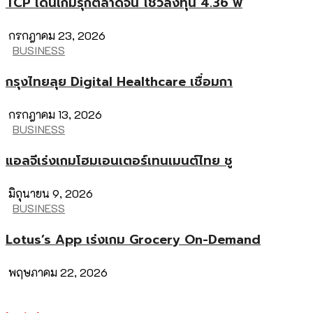
TCP เดินเกมรุกตลาดจีน โชว์ลงทุน 4.36 พ
กรกฎาคม 23, 2026
BUSINESS
กรุงไทยลุย Digital Healthcare เชื่อมกา
กรกฎาคม 13, 2026
BUSINESS
แอลจีเร่งเกมโฮมเอนเตอร์เทนเมนต์ไทย ชู
มิถุนายน 9, 2026
BUSINESS
Lotus’s App เร่งเกม Grocery On-Demand
พฤษภาคม 22, 2026