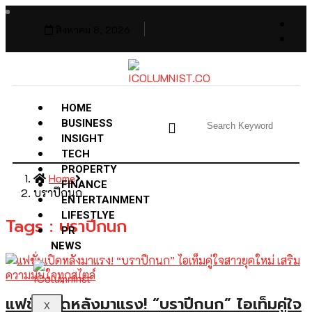
สิงหาคม 8, 2026
HOME
BUSINESS
INSIGHT
TECH
PROPERTY
Home
FINANCE
บราปีกนก
ENTERTAINMENT
LIFESTLYE
Tags : บราปีกนก
PR
NEWS
แฟชั่นเปิดหลังมาแรง! “บราปีกนก” ไอเท็มคู่ใจ
X