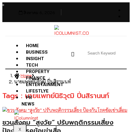
สิงหาคม 6, 2026
HOME
BUSINESS
INSIGHT
TECH
PROPERTY
Home
FINANCE
นายแพทย์นิธิวุฒิ ปิ่นสิรานนท์
ENTERTAINMENT
LIFESTLYE
Tags : นายแพทย์นิธิวุฒิ ปิ่นสิรานนท์
PR
NEWS
ชวนสังคม “สูงวัย” ปรับพฤติกรรมเสี่ยง
ป้องกันโรคข้อเข่าเสื่อ
X