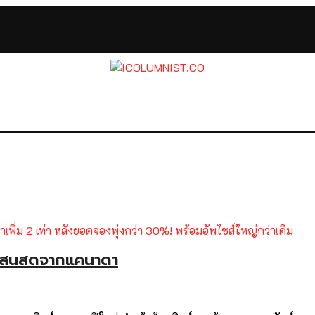
 ต้นสนสดจากแคนาดา