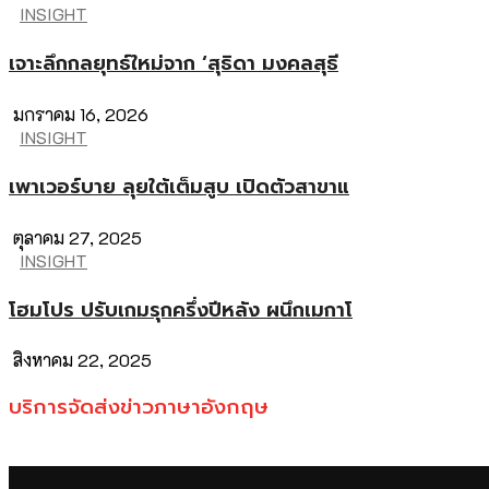
INSIGHT
เจาะลึกกลยุทธ์ใหม่จาก ‘สุธิดา มงคลสุธี
มกราคม 16, 2026
INSIGHT
เพาเวอร์บาย ลุยใต้เต็มสูบ เปิดตัวสาขาแ
ตุลาคม 27, 2025
INSIGHT
โฮมโปร ปรับเกมรุกครึ่งปีหลัง ผนึกเมกาโ
สิงหาคม 22, 2025
บริการจัดส่งข่าวภาษาอังกฤษ