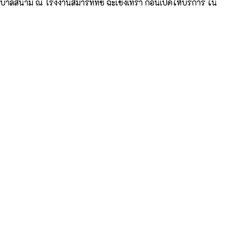
าบาลสนาม ณ โรงงานสมาร์ทีทีซี ฉะเชิงเทรา ก่อนเปิดให้บริการ ใน