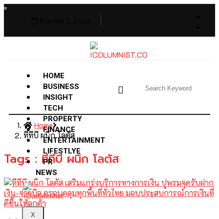
สิงหาคม 7, 2026
HOME
BUSINESS
INSIGHT
TECH
PROPERTY
Home
FINANCE
ทีทีบี ผนึก โลตัส
ENTERTAINMENT
LIFESTLYE
Tags : ทีทีบี ผนึก โลตัส
PR
NEWS
X