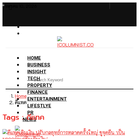
สิงหาคม 10, 2026
HOME
BUSINESS
INSIGHT
TECH
PROPERTY
FINANCE
Home
ENTERTAINMENT
ดีแทค
LIFESTLYE
PR
Tags : ดีแทค
NEWS