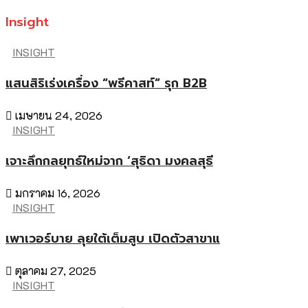
Insight
INSIGHT
แสนสิริเร่งเครื่อง “พรีคาสท์” รุก B2B
เมษายน 24, 2026
INSIGHT
เจาะลึกกลยุทธ์ใหม่จาก ‘สุธิดา มงคลสุธี
มกราคม 16, 2026
INSIGHT
เพาเวอร์บาย ลุยใต้เต็มสูบ เปิดตัวสาขาแ
ตุลาคม 27, 2025
INSIGHT