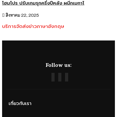
โฮมโปร ปรับเกมรุกครึ่งปีหลัง ผนึกเมกาโ
สิงหาคม 22, 2025
บริการจัดส่งข่าวภาษาอังกฤษ
Follow us:
เกี่ยวกับเรา