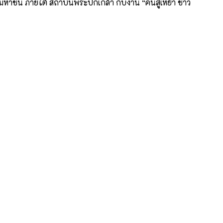
หาชน ภายใต้ สถาบันพระปกเกล้า กับงาน “คืนสู่เหย้า ชาว