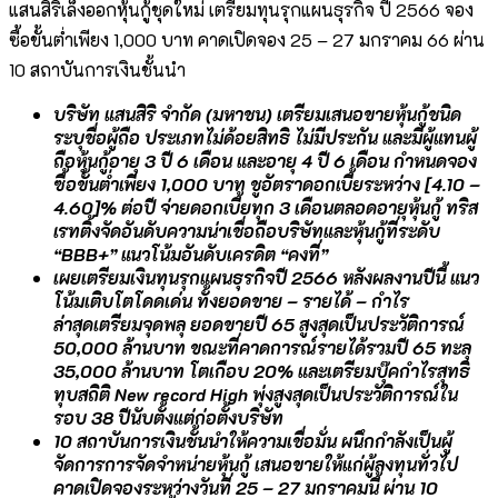
แสนสิริเล็งออกหุ้นกู้ชุดใหม่ เตรียมทุนรุกแผนธุรกิจ ปี 2566 จอง
ซื้อขั้นต่ำเพียง 1,000 บาท คาดเปิดจอง 25 – 27 มกราคม 66 ผ่าน
10 สถาบันการเงินชั้นนำ
บริษัท แสนสิริ จำกัด (มหาชน) เตรียมเสนอขายหุ้นกู้ชนิด
ระบุชื่อผู้ถือ ประเภทไม่ด้อยสิทธิ ไม่มีประกัน และมีผู้แทนผู้
ถือหุ้นกู้อายุ 3 ปี 6 เดือน และอายุ 4 ปี 6 เดือน กำหนดจอง
ซื้อขั้นต่ำเพียง 1,000 บาท ชูอัตราดอกเบี้ยระหว่าง [4.10 –
4.60]% ต่อปี จ่ายดอกเบี้ยทุก 3 เดือนตลอดอายุหุ้นกู้ ทริส
เรทติ้งจัดอันดับความน่าเชื่อถือบริษัทและหุ้นกู้ที่ระดับ
“BBB+” แนวโน้มอันดับเครดิต “คงที่”
เผยเตรียมเงินทุนรุกแผนธุรกิจปี 2566 หลังผลงานปีนี้ แนว
โน้มเติบโตโดดเด่น ทั้งยอดขาย – รายได้ – กำไร
ล่าสุดเตรียมจุดพลุ ยอดขายปี 65 สูงสุดเป็นประวัติการณ์
50,000 ล้านบาท ขณะที่คาดการณ์รายได้รวมปี 65 ทะลุ
35,000 ล้านบาท โตเกือบ 20% และเตรียมบุ๊คกำไรสุทธิ
ทุบสถิติ New record High พุ่งสูงสุดเป็นประวัติการณ์ใน
รอบ 38 ปีนับตั้งแต่ก่อตั้งบริษัท
10 สถาบันการเงินชั้นนำให้ความเชื่อมั่น ผนึกกำลังเป็นผู้
จัดการการจัดจำหน่ายหุ้นกู้ เสนอขายให้แก่ผู้ลงทุนทั่วไป
คาดเปิดจองระหว่างวันที่ 25 – 27 มกราคมนี้ ผ่าน 10