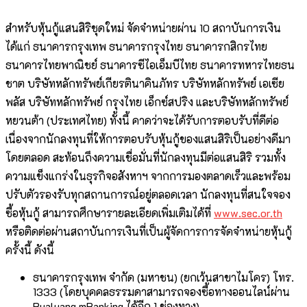
สำหรับหุ้นกู้แสนสิริชุดใหม่ จัดจำหน่ายผ่าน 10 สถาบันการเงิน
ได้แก่ ธนาคารกรุงเทพ ธนาคารกรุงไทย ธนาคารกสิกรไทย
ธนาคารไทยพาณิชย์ ธนาคารซีไอเอ็มบีไทย ธนาคารทหารไทยธน
ชาต บริษัทหลักทรัพย์เกียรตินาคินภัทร บริษัทหลักทรัพย์ เอเซีย
พลัส บริษัทหลักทรัพย์ กรุงไทย เอ็กซ์สปริง และบริษัทหลักทรัพย์
หยวนต้า (ประเทศไทย) ทั้งนี้ คาดว่าจะได้รับการตอบรับที่ดีต่อ
เนื่องจากนักลงทุนที่ให้การตอบรับหุ้นกู้ของแสนสิริเป็นอย่างดีมา
โดยตลอด สะท้อนถึงความเชื่อมั่นที่นักลงทุนมีต่อแสนสิริ รวมทั้ง
ความแข็งแกร่งในธุรกิจอสังหาฯ จากการมองตลาดเร็วและพร้อม
ปรับตัวรองรับทุกสถานการณ์อยู่ตลอดเวลา นักลงทุนที่สนใจจอง
ซื้อหุ้นกู้ สามารถศึกษารายละเอียดเพิ่มเติมได้ที่
www.sec.or.th
หรือติดต่อผ่านสถาบันการเงินที่เป็นผู้จัดการการจัดจำหน่ายหุ้นกู้
ครั้งนี้ ดังนี้
ธนาคารกรุงเทพ จำกัด (มหาชน) (ยกเว้นสาขาไมโคร) โทร.
1333 (โดยบุคคลธรรมดาสามารถจองซื้อทางออนไลน์ผ่าน
Bualuang mBanking ได้อีก 1 ช่องทาง)