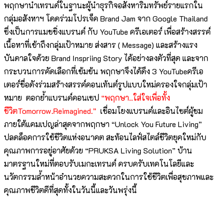
พฤกษานำเทรนด์ในฐานะผู้นำธุรกิจอสังหาริมทรัพย์รายแรกใน
กลุ่มอสังหาฯ โดดร่วมโปรเจ็ค Brand Jam จาก Google Thailand
ซึ่งเป็นการแมชชิ่งแบรนด์ กับ YouTube ครีเอเตอร์ เพื่อสร้างสรรค์
เนื้อหาที่เข้าถึงกลุ่มเป้าหมาย ส่งสาร ( Message) และสร้างแรง
บันดาลใจด้วย Brand Inspriing Story ได้อย่างลงตัวที่สุด และจาก
กระบวนการคัดเลือกที่เข้มข้น พฤกษาจึงได้ดึง 3 YouTubeครีเอ
เตอร์ชื่อดังร่วมสร้างสรรค์คอนเท้นต์รูปแบบใหม่ครองใจกลุ่มเป้า
หมาย ตอกย้ำแบรนด์คอนเซป
“พฤกษา..ใส่ใจเพื่อทั้ง
ชีวิตTomorrow.Reimagined.”
เชื่อมโยงแบรนด์และอินไซต์ผู้ชม
ภายใต้แคมเปญล่าสุดจากพฤกษา “Unlock You Future Living”
ปลดล็อคการใช้ชีวิตแห่งอนาคต สะท้อนไลฟ์สไตล์ชีวิตยุคใหม่กับ
คุณภาพการอยู่อาศัยด้วย “PRUKSA Living Solution” บ้าน
มาตรฐานใหม่ที่ตอบรับเมกะเทรนด์ ครบครับเทคโนโลยีและ
นวัตกรรมล้ำหน้าอำนวยความสะดวกในการใช้ชีวิตเพื่อสุขภาพและ
คุณภาพชีวิตดีที่สุดทั้งในวันนี้และวันพรุ่งนี้