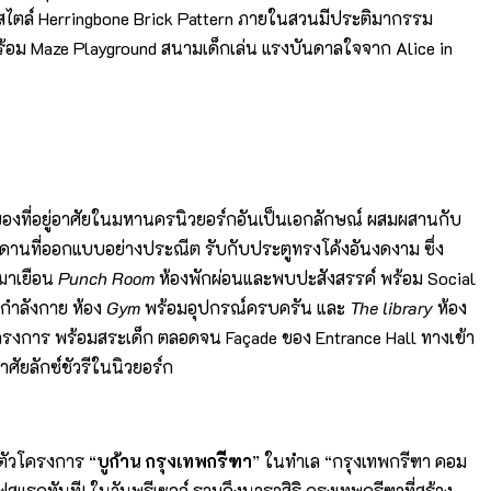
ฐในสไตล์ Herringbone Brick Pattern ภายในสวนมีประติมากรรม
พร้อม Maze Playground สนามเด็กเล่น แรงบันดาลใจจาก Alice in
ของที่อยู่อาศัยในมหานครนิวยอร์กอันเป็นเอกลักษณ์ ผสมผสานกับ
าเพดานที่ออกแบบอย่างประณีต รับกับประตูทรงโค้งอันงดงาม ซึ่ง
มาเยือน
Punch Room
ห้องพักผ่อนและพบปะสังสรรค์ พร้อม Social
กกำลังกาย ห้อง
Gym
พร้อมอุปกรณ์ครบครัน และ
The library
ห้อง
อโครงการ พร้อมสระเด็ก ตลอดจน Façade ของ Entrance Hall ทางเข้า
าศัยลักซ์ชัวรีในนิวยอร์ก
ดตัวโครงการ “
บูก้าน กรุงเทพกรีฑา
” ในทำเล “กรุงเทพกรีฑา คอม
เฟสแรกทันที! ในวันพรีเซลล์ รวมถึงนาราสิริ กรุงเทพกรีฑาที่สร้าง