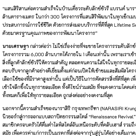
“แสนสิริสานต่อความสำเร็จในบ้านเดี่ยวระดับลักซ์ชัวรี แบรนด์ นา
ล้านตารางเมตร ในกว่า 300 โครงการที่แสนสิริพัฒนาในทุกเซ็กเมนท์ แ
ประสบการณ์การใช้ชีวิต ด้วยการส่งมอบบริการที่ดีที่สุด Lifetime Se
ด้วยมาตรฐานคุณภาพของการพัฒนาโครงการ”
นายเศรษฐา
กล่าวต่อว่า ไม่ใช่เรื่องง่ายที่จะขายโครงการระดับลั
โครงการรวม 6,000 ล้านบาทได้ภายใน 1 เดือนเท่านั้น เพราะเราเข้าใจ
สิ่งที่ลูกค้าลักซ์ชัวรีให้ความสำคัญ ตลอดจนความใส่ใจในทุกรายละเอ
ตอบรับจากลูกค้าอย่างดีเยี่ยมตั้งแต่ก่อนเปิดให้เข้าชมและสัมผัสโ
เลือกใช้ของที่มีราคาสูงเท่านั้น แต่เป็นวิธีในการคัดสรรสิ่งที่ดีท
เข้าใจลึกซึ้งในทุกรายละเอียด ทั้งดีไซน์ร่วมสมัย ที่จะคงความโด
ทั้งหมดก็เพื่อให้ทุกรายละเอียด ถูกส่งต่ออย่างงดงามที่สุด
นอกจากนี้ความสำเร็จของนาราสิริ กรุงเทพกรีฑา (NARASIRI Krun
นิวยอร์กสู่การออกแบบสถาปัตยกรรมสไตล์ “Renaissance Revival” ต
สมาชิกครอบครัวได้ดื่มด่ำไลฟ์สไตล์อันเหนือระดับที่คลับเฮาส์ 
สมัย เพื่อควรค่าแก่การเป็นมรดกที่ส่งต่อจากรุ่นสู่รุ่นได้อย่างเต