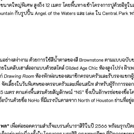
ีไซน์ขนาดใหญ่พิเศษ สูงถึง 12 เมตร โดยพื้นทางเข้าโครงการปูด้วยอิ
ntain กับรูปปั้น Angel of the Waters และ lake ใน Central Park 
ยือนอย่างสง่างาม ด้วยการใช้สีน้ำตาลของสี Brownstone ตามแบบฉบับ
e ภายในคลับเฮาส์ออกแบบด้วยสไตล์ Gilded Age Chic ห้องสูงโปร่ง ฝ้
ก่
Drawing Room
ห้องพักผ่อนของสมาชิกครอบครัวและรับรองแขกผู้
อ จัดเลี้ยงในวันพิเศษของครอบครัวและเพื่อนสนิท สำหรับผู้รักการออ
25 เมตร ตกแต่งพื้นสระด้วยสัญลักษณ์ “NS” ซึ่งเป็นอักษรย่อของชื่
บ้านด้วยชื่อ NoHo ที่มีแรงบันดาลจาก North of Houston ย่านที่อยู่อ
รพล”
เพื่อต่อยอดความสำเร็จแบรนด์นาราสิริในปี 2566 พร้อมรุกเปิ
เร็จอย่างต่อเนื่องทั้งในโครงการ บุราสิริ กรุงเทพกรีฑา ที่ปิดการขาย