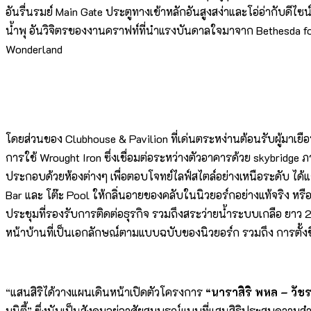
อันรื่นรมย์ Main Gate ประตูทางเข้าหลักอันสูงสง่าและโอ่อ่ากับด
น้ำพุ อันวิจิตรของงานคราฟท์ที่นำแรงบันดาลใจมาจาก Bethesda fou
Wonderland
โดยส่วนของ Clubhouse & Pavilion ที่เด่นตระหง่านต้อนรับผู้มาเ
การใช้ Wrought Iron ซึ่งเชื่อมต่อระหว่างตัวอาคารด้วย skybridg
ประกอบด้วยห้องต่างๆ เพื่อตอบโจทย์ไลฟ์สไตล์อย่างเหนือระดับ ได้แ
Bar และ โต๊ะ Pool ให้กลิ่นอายของคลับในนิวยอร์กอย่างแท้จริง หรื
ประชุมที่รองรับการติดต่อธุรกิจ รวมถึงสระว่ายน้ำระบบเกลือ ยาว 
หน้าบ้านที่เป็นเอกลักษณ์ตามแบบฉบับของนิวยอร์ก รวมถึง การตั้งชื่อ
“แสนสิริได้วางแผนเดินหน้าเปิดตัวโครงการ
“นาราสิริ พหล – วัช
มูนิตี้” ซึ่งนับเป็นสังคมอยู่อาศัยสมบูรณ์แบบที่แสนสิริประสบความสำ