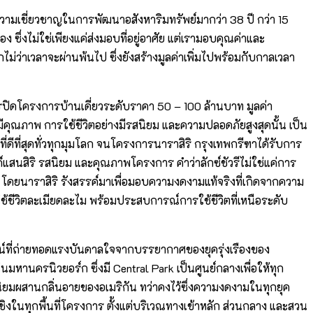
ความเชี่ยวชาญในการพัฒนาอสังหาริมทรัพย์มากว่า 38 ปี กว่า 15
ซึ่งไม่ใช่เพียงแค่ส่งมอบที่อยู่อาศัย แต่เรามอบคุณค่าและ
ไม่ว่าเวลาจะผ่านพ้นไป ซึ่งยังสร้างมูลค่าเพิ่มไปพร้อมกับกาลเวลา
การปิดโครงการบ้านเดี่ยวระดับราคา 50 – 100 ล้านบาท มูลค่า
ีมีคุณภาพ การใช้ชีวิตอย่างมีรสนิยม และความปลอดภัยสูงสุดนั้น เป็น
ี่ดีที่สุดทั่วทุกมุมโลก จนโครงการนาราสิริ กรุงเทพกรีฑาได้รับการ
์แสนสิริ รสนิยม และคุณภาพโครงการ คำว่าลักซ์ชัวรีไม่ใช่แค่การ
 จุด โดยนาราสิริ รังสรรค์มาเพื่อมอบความงดงามแท้จริงที่เกิดจากความ
ช้ชีวิตละเมียดละไม พร้อมประสบการณ์การใช้ชีวิตที่เหนือระดับ
น์ที่ถ่ายทอดแรงบันดาลใจจากบรรยากาศของยุครุ่งเรืองของ
นครนิวยอร์ก ซึ่งมี Central Park เป็นศูนย์กลางเพื่อให้ทุก
ยมผสานกลิ่นอายของอเมริกัน ทว่าคงไว้ซึ่งความงดงามในทุกยุค
เชิงในทุกพื้นที่โครงการ ตั้งแต่บริเวณทางเข้าหลัก ส่วนกลาง และสวน