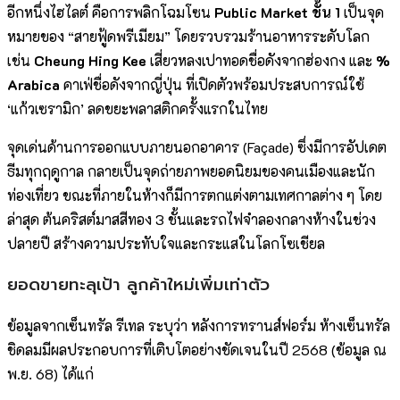
อีกหนึ่งไฮไลต์ คือการพลิกโฉมโซน
Public Market ชั้น 1
เป็นจุด
หมายของ “สายฟู้ดพรีเมียม” โดยรวบรวมร้านอาหารระดับโลก
เช่น
Cheung Hing Kee
เสี่ยวหลงเปาทอดชื่อดังจากฮ่องกง และ
%
Arabica
คาเฟ่ชื่อดังจากญี่ปุ่น ที่เปิดตัวพร้อมประสบการณ์ใช้
‘แก้วเซรามิก’ ลดขยะพลาสติกครั้งแรกในไทย
จุดเด่นด้านการออกแบบภายนอกอาคาร (Façade) ซึ่งมีการอัปเดต
ธีมทุกฤดูกาล กลายเป็นจุดถ่ายภาพยอดนิยมของคนเมืองและนัก
ท่องเที่ยว ขณะที่ภายในห้างก็มีการตกแต่งตามเทศกาลต่าง ๆ โดย
ล่าสุด ต้นคริสต์มาสสีทอง 3 ชั้นและรถไฟจำลองกลางห้างในช่วง
ปลายปี สร้างความประทับใจและกระแสในโลกโซเชียล
ยอดขายทะลุเป้า ลูกค้าใหม่เพิ่มเท่าตัว
ข้อมูลจากเซ็นทรัล รีเทล ระบุว่า หลังการทรานส์ฟอร์ม ห้างเซ็นทรัล
ชิดลมมีผลประกอบการที่เติบโตอย่างชัดเจนในปี 2568 (ข้อมูล ณ
พ.ย. 68) ได้แก่