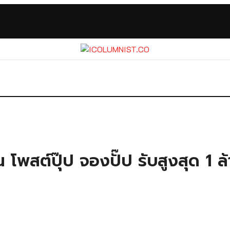
โพสต์ปุ๊ป จองปั๊ป รับสูงสุด 1 ล