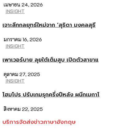
เมษายน 24, 2026
INSIGHT
เจาะลึกกลยุทธ์ใหม่จาก ‘สุธิดา มงคลสุธี
มกราคม 16, 2026
INSIGHT
เพาเวอร์บาย ลุยใต้เต็มสูบ เปิดตัวสาขาแ
ตุลาคม 27, 2025
INSIGHT
โฮมโปร ปรับเกมรุกครึ่งปีหลัง ผนึกเมกาโ
สิงหาคม 22, 2025
บริการจัดส่งข่าวภาษาอังกฤษ