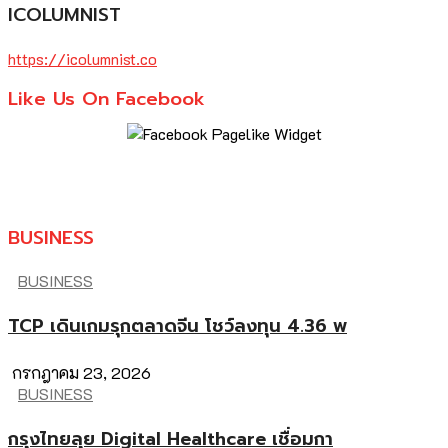
ICOLUMNIST
https://icolumnist.co
Like Us On Facebook
BUSINESS
BUSINESS
TCP เดินเกมรุกตลาดจีน โชว์ลงทุน 4.36 พ
กรกฎาคม 23, 2026
BUSINESS
กรุงไทยลุย Digital Healthcare เชื่อมกา