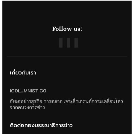
Follow us:
เกี่ยวกับเรา
ICOLUMNIST.CO
อัพเดทข่าวธุรกิจ การตลาด เจาะลึกเทรนด์ความเคลื่อนไหว
จากคนวงการข่าว
ติดต่อกองบรรณาธิการข่าว