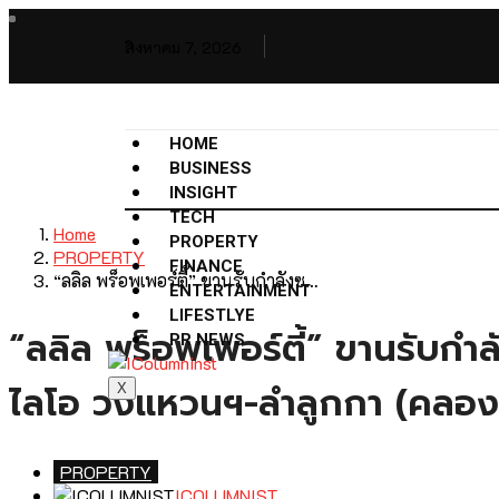
สิงหาคม 7, 2026
HOME
BUSINESS
INSIGHT
TECH
Home
PROPERTY
PROPERTY
FINANCE
“ลลิล พร็อพเพอร์ตี้” ขานรับกำลังซ…
ENTERTAINMENT
LIFESTLYE
“ลลิล พร็อพเพอร์ตี้” ขานรับกำล
PR NEWS
ไลโอ วงแหวนฯ-ลำลูกกา (คลอง6
X
PROPERTY
ICOLUMNIST