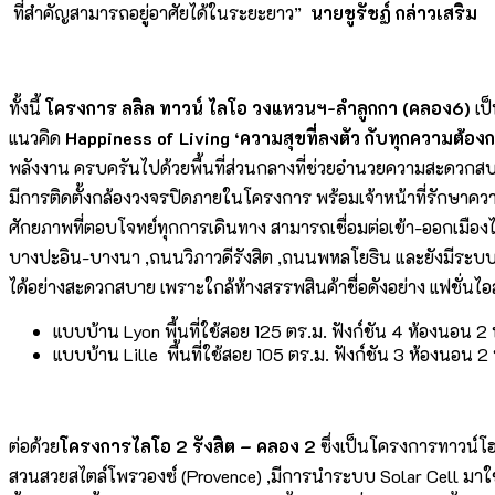
ที่สำคัญสามารถอยู่อาศัยได้ในระยะยาว”
นายชูรัชฏ์ กล่าวเสริม
ทั้งนี้
โครงการ ลลิล ทาวน์ ไลโอ วงแหวนฯ-ลำลูกกา (คลอง
6)
เป็
แนวคิด
Happiness of Living ‘ความสุขที่ลงตัว กับทุกความต้อง
พลังงาน ครบครันไปด้วยพื้นที่ส่วนกลางที่ช่วยอำนวยความสะดวกสบาย
มีการติดตั้งกล้องวงจรปิดภายในโครงการ พร้อมเจ้าหน้าที่รักษาค
ศักยภาพที่ตอบโจทย์ทุกการเดินทาง สามารถเชื่อมต่อเข้า-ออกเมื
บางปะอิน-บางนา ,ถนนวิภาวดีรังสิต ,ถนนพหลโยธิน และยังมีระบบข
ได้อย่างสะดวกสบาย เพราะใกล้ห้างสรรพสินค้าชื่อดังอย่าง แฟชั่นไ
แบบบ้าน Lyon พื้นที่ใช้สอย 125 ตร.ม. ฟังก์ชัน 4 ห้องนอน 2 
แบบบ้าน Lille พื้นที่ใช้สอย 105 ตร.ม. ฟังก์ชัน 3 ห้องนอน 2 
ต่อด้วย
โครงการไลโอ
2 รังสิต – คลอง 2
ซึ่งเป็นโครงการทาวน์โฮม 
สวนสวยสไตล์โพรวองซ์ (Provence) ,มีการนำระบบ Solar Cell มาใช้ใ