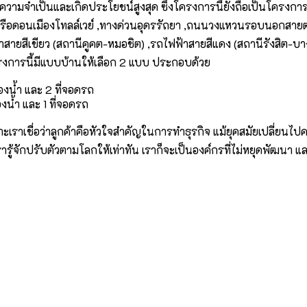
เกินความจำเป็นและเกิดประโยชน์สูงสุด ซึ่งโครงการนี้ยังถือเป็นโครง
ข หรือดอนเมืองโทลล์เวย์ ,ทางด่วนอุดรรัถยา ,ถนนวงแหวนรอบนอกสา
สีเขียว (สถานีคูคต-หมอชิต) ,รถไฟฟ้าสายสีแดง (สถานีรังสิต-บางซื่
รงการนี้มีแบบบ้านให้เลือก 2 แบบ ประกอบด้วย
องน้ำ และ 2 ที่จอดรถ
งน้ำ และ 1 ที่จอดรถ
พราะเราเชื่อว่าลูกค้าคือหัวใจสำคัญในการทำธุรกิจ แม้ยุคสมัยเปลี่ย
ักปรับตัวตามโลกให้เท่าทัน เราก็จะเป็นองค์กรที่ไม่หยุดพัฒนา และพร้