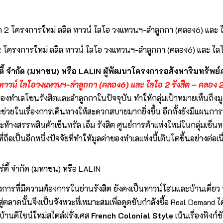
ิด 2 โครงการใหม่ ลลิล ทาวน์ ไลโอ วงแหวนฯ-ลำลูกกา (คลอง6) และ ไลโ
ตี้ จำกัด (มหาชน) หรือ
LALIN ผู้พัฒนาโครงการอสังหาริมทรัพย์ภาย
 ทาวน์ ไลโอวงแหวนฯ-ลำลูกกา (คลอง6) และ ไลโอ 2 รังสิต – คลอง 
งทำเลโซนรังสิตและลำลูกกาในปัจจุบัน ทำให้กลุ่มเป้าหมายเห็นถึงมูล
่วยในเรื่องการเดินทางให้สะดวกสบายมากยิ่งขึ้น อีกทั้งยังมีแผนก
างสรรพสินค้าเซ็นทรัล เอ็ม รังสิต ศูนย์การค้าแห่งใหม่ในกลุ่มเซ็นทรั
นอีกหนึ่งปัจจัยที่ทำให้มูลค่าของทำเลแห่งนี้เติบโตขึ้นอย่างต่อเนื
์ตี้ จำกัด (มหาชน) หรือ LALIN
ารที่มีความต้องการในย่านรังสิต ยังคงเป็นทาวน์โฮมและบ้านเดี่ย
สู่ตลาดนั้นจึงเป็นจังหวะที่เหมาะสมเพื่อดูดซับกำลังซื้อ Real Demand ได
บ้านดีไซน์ใหม่สไตล์ฝรั่งเศส
French Colonial Style
เน้นเรื่องฟังก