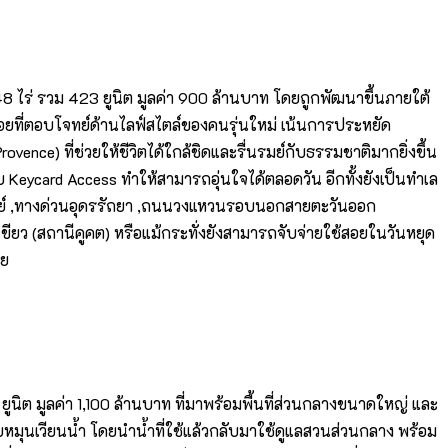
ี่ 48 ไร่ รวม 423 ยูนิต มูลค่า 900 ล้านบาท โดยถูกพัฒนาขึ้นภายใต้
สอยที่ตอบโจทย์ด้านไลฟ์สไตล์ของคนรุ่นใหม่ เน้นการประหยัด
ce) ที่ช่วยให้ชีวิตได้ใกล้ชิดและรื่นรมย์กับธรรมชาติมากยิ่งขึ้น
eycard Access ทำให้สามารถอุ่นใจได้ตลอดวัน อีกทั้งยังเป็นทำเล
์เวย์ ,ทางด่วนอุดรรัถยา ,ถนนวงแหวนรอบนอกสายตะวันออก
ยว (สถานีคูคต) หรือแม้กระทั่งยังสามารถจับจ่ายใช้สอยในวันหยุด
วย
88 ยูนิต มูลค่า 1,100 ล้านบาท ที่มาพร้อมพื้นที่ส่วนกลางขนาดใหญ่ และ
หมุนเวียนน้ำ โดยนำน้ำที่ใช้แล้วกลับมาใช้ดูแลสวนส่วนกลาง พร้อม