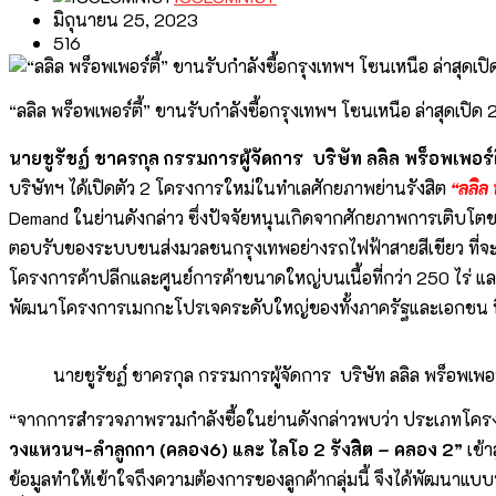
มิถุนายน 25, 2023
516
“ลลิล พร็อพเพอร์ตี้” ขานรับกำลังซื้อกรุงเทพฯ โซนเหนือ ล่าสุดเป
นายชูรัชฏ์ ชาครกุล กรรมการผู้จัดการ บริษัท ลลิล พร็อพเพอร์
บริษัทฯ ได้เปิดตัว 2 โครงการใหม่ในทำเลศักยภาพย่านรังสิต
“ลลิล
Demand ในย่านดังกล่าว ซึ่งปัจจัยหนุนเกิดจากศักยภาพการเติบโตขอ
ตอบรับของระบบขนส่งมวลชนกรุงเทพอย่างรถไฟฟ้าสายสีเขียว ที่จะช
โครงการค้าปลีกและศูนย์การค้าขนาดใหญ่บนเนื้อที่กว่า 250 ไร่ และห้
พัฒนาโครงการเมกกะโปรเจคระดับใหญ่ของทั้งภาครัฐและเอกชน ที่ถือเป็
นายชูรัชฏ์ ชาครกุล กรรมการผู้จัดการ บริษัท ลลิล พร็อพเพอร
“จากการสำรวจภาพรวมกำลังซื้อในย่านดังกล่าวพบว่า ประเภทโครงก
วงแหวนฯ-ลำลูกกา (คลอง6) และ ไลโอ 2 รังสิต – คลอง 2”
เข้า
ข้อมูลทำให้เข้าใจถึงความต้องการของลูกค้ากลุ่มนี้ จึงได้พัฒนาแบบ