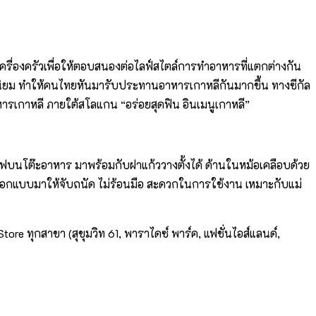
าเครื่องครัวเพื่อให้ตอบสนองต่อไลฟ์สไตล์การทำอาหารที่แตกต่างกัน
นที่นิยม ทำให้คนไทยหันมารับประทานอาหารเกาหลีกันมากขึ้น ทางซีกัล
ารเกาหลี ภายใต้สโลแกน “อร่อยสุดฟิน อินเมนูเกาหลี”
ิร์ฟบนโต๊ะอาหาร มาพร้อมกับฝาแก้ววางตั้งได้ ด้านในหม้อเคลือบด้วย
์ออกแบบมาให้จับถนัด ไม่ร้อนมือ สะดวกในการใช้งาน เหมาะกับแม่
tore ทุกสาขา (สุขุมวิท 61, พาราไดซ์ พาร์ค, แฟชั่นไอส์แลนด์,