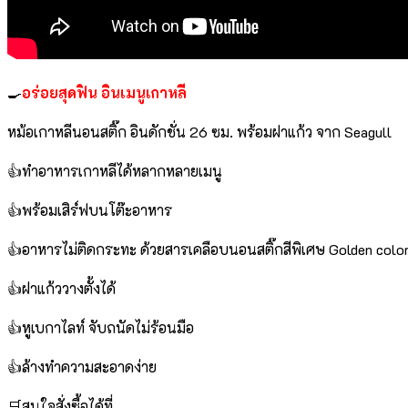
🍳
อร่อยสุดฟิน อินเมนูเกาหลี
หม้อเกาหลีนอนสติ๊ก อินดักชั่น 26 ซม. พร้อมฝาแก้ว จาก Seagull
👍ทำอาหารเกาหลีได้หลากหลายเมนู
👍พร้อมเสิร์ฟบนโต๊ะอาหาร
👍อาหารไม่ติดกระทะ ด้วยสารเคลือบนอนสติ๊กสีพิเศษ Golden color 
👍ฝาแก้ววางตั้งได้
👍หูเบกาไลท์ จับถนัดไม่ร้อนมือ
👍ล้างทำความสะอาดง่าย
🛒สนใจสั่งซื้อได้ที่