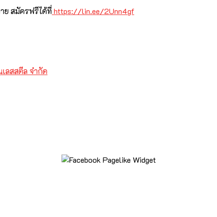
ย สมัครฟรีได้ที่
https://lin.ee/2Unn4gf
นเลสสตีล จำกัด