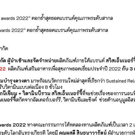
ty awards 2022” ตอกย้ำสุดยอดแบรนด์คุณภาพระดับสากล
จำกัด
ำกัด ผู้นำเข้าและจัดจำหน่าย
ผลิตภัณฑ์ภายใต้แบรนด์
สวิสเอ็นเนอร์จ
022
ผลิตภัณฑ์เสริมอาหารเพื่อสุขภาพยอดเยี่ยมประจำปี 2022
กับ
3 
สริมบำรุงดวงตา
มาพร้อมนวัตกรรมใหม่ล่าสุดที่เรียกว่า Sustained R
ับวิตามินแบบต่อเนื่อง 8 ชั่วโมง
กนีเซียม + วิตามินบีรวม สวิสเอ็นเนอร์จี้
ที่จะช่วยเรื่องของการนอนท
เนอร์จี้
สกัดจากอัลเดอร์เบอร์รี, วิตามินซีและซิงค์ ช่วยต้านอนุมูลอิส
awards 2022
ทางคณะกรรมการได้ทดลองทานผลิตภัณฑ์เป็นเวลา 2 เดือน
ลระดับโลกอันทรงเกียรติ โดยมี
คุณผุสดี สินธุนาวารัตน์
ผู้อำนวยการฝ่