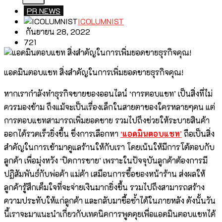
PR NEWS
ICOLUMNIST
กันยายน 28, 2022
721
แอดมินตอบแชท สิ่งสำคัญในการเพิ่มยอดขายธุรกิจคุณ!
หากเรากำลังทำธุรกิจขายของออนไลน์ ‘การตอบแชท’ เป็นสิ่งที่ไม่
ควรมองข้าม ถึงแม้จะเป็นเรื่องเล็กในสายตาของใครหลายๆคน แต่
การตอบแชทสามารถเพิ่มยอดขาย รวมไปถึงช่วยให้ระบายสินค้า
ออกได้รวดเร็วยิ่งขึ้น ซึ่งการเลือกหา
‘
แอดมินตอบแชท
’
ถือเป็นสิ่ง
สำคัญในการเข้ามาดูแลร้านให้กับเรา โดยเน้นให้มีการโต้ตอบกับ
ลูกค้า เพื่อมุ่งหวัง ‘ปิดการขาย’ เพราะในปัจจุบันลูกค้าต้องการมี
ปฏิสัมพันธ์กับพ่อค้า แม่ค้า เสมือนการซื้อของหน้าร้าน ส่งผลให้
ลูกค้ารู้สึกเต็มใจที่จะจ่ายเงินมากยิ่งขึ้น รวมไปถึงสามารถสร้าง
ความประทับให้แก่ลูกค้า และกลับมาซื้อซ้ำได้ในภายหลัง ดังนั้นวัน
นี้เราจะมาแนะนำเกี่ยวกับเทคนิคการพูดคุยเพื่อแอดมินตอบแชทได้