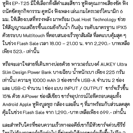
หูฟัง EP-T25 มีให้เลือกทั้งสีดำและสีขาว หูฟังคุณภาพเสียงชัด ฟัง
ถนัดชัดทุกกิจกรรม ดูหนัง ฟังเพลง เล่นเกมไดรเวอร์ไดนามิก 6
มม. ให้เสียงเบสที่ทรงพลัง มาพร้อม Dual Host Technology ช่วย
ให้สัญญาณเสถียรขึ้นแถมยังกันน้ำ กันฝุ่น ระดับมาตรฐาน IPX5
ด้วยระบบ Multitouch ที่ตอบสนองเร็วทุกสัมผัส ที่ลดแบบคุ้มสุด ๆ
ในช่วง Flash Sale เวลา 18.00 – 21.00 น. จาก 2,290.- บาทเหลือ
เพียง 523.- เท่านั้น
หรือจะเอาใจสายที่เดินทางบ่อยด้วย พาวเวอร์แบงค์ AUKEY Ultra
Slim Design Power Bank บางเฉียบ น้ำหนักเบา เพียง 225 กรัม
เท่านั้น! ความจุ 10000 mAh 3 ช่องชาร์จ USB-A จำนวน 2 ช่อง
และ USB-C จำนวน 1 ช่อง แบบ INPUT / OUTPUT ชาร์จเร็วขึ้น
15% ด้วย AiPower ช่องสีเขียว ชาร์จอุปกรณ์ไอทีครอบคลุมทั้ง
Android Apple หูฟังบูลทูธ กล้อง และอื่น ๆ​ ที่มาพร้อมกับส่วนลดสุด
คุ้มในช่วง Flash Sale จาก 1,290.-บาท เหลือเพียง 699.- เท่านั้น
และสำหรับใครที่ชอบความเร็วทางออคีย์เขาก็มีหัวชาร์จด่วนซีรีย์
ใหม่ไม่ต้องรอชาร์จอีกต่อไป ที่ช่วยทำให้การชาร์จเร็วขึ้นไปอีก 3