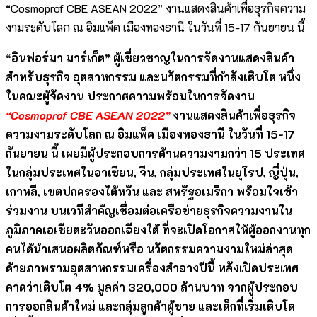
“Cosmoprof CBE ASEAN 2022” งานแสดงสินค้าเพื่อธุรกิจความ
งามระดับโลก ณ อิมแพ็ค เมืองทองธานี ในวันที่ 15-17 กันยายน นี้
“อินฟอร์มา มาร์เก็ต” ผู้เชี่ยวชาญในการจัดงานแสดงสินค้า
สำหรับธุรกิจ อุตสาหกรรม และนวัตกรรมที่กำลังเติบโต หนึ่ง
ใน
คณะผู้จัดงาน
ประกาศความพร้อมในการจัดงาน
“
Cosmoprof CBE ASEAN
2022”
งานแสดงสินค้าเพื่อธุรกิจ
ความงามระดับโลก
ณ อิมแพ็ค เมืองทองธานี ในวันที่ 15-17
กันยายน นี้ เผยมีผู้ประกอบการด้านความงามกว่า 15 ประเทศ
ในกลุ่มประเทศในอาเซียน
, จีน, กลุ่มประเทศในยุโรป, ญี่ปุ่น,
เกาหลี, เขตปกครองไต้หวัน และ สหรัฐอเมริกา พร้อมใจเข้า
ร่วมงาน
บน
เวทีสำคัญเชื่อมต่อเครือข่ายธุรกิจความงานใน
ภูมิภาคเอเชียตะวันออกเฉียงใต้ ที่จะเปิดโอกาสให้ผู้ออกงานทุก
คนได้นำเสนอผลิตภัณฑ์หรือ นวัตกรรมความงามใหม่ล่าสุด
ด้วย
ภาพรวมอุตสาหกรรมเครื่องสำอางปีนี้ หลังเปิดประเทศ
คาดว่าเติบโต
4%
มูลค่า
320,000
ล้านบาท จากผู้ประกอบ
การออกสินค้าใหม่ และกลุ่มลูกค้าผู้ชาย และเด็กที่เริ่มเติบโต