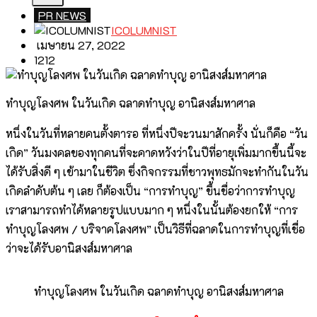
PR NEWS
ICOLUMNIST
เมษายน 27, 2022
1212
ทำบุญโลงศพ ในวันเกิด ฉลาดทำบุญ อานิสงส์มหาศาล
หนึ่งในวันที่หลายคนตั้งตารอ ที่หนึ่งปีจะวนมาสักครั้ง นั่นก็คือ “วัน
เกิด” วันมงคลของทุกคนที่จะคาดหวังว่าในปีที่อายุเพิ่มมากขึ้นนี้จะ
ได้รับสิ่งดี ๆ เข้ามาในชีวิต ซึ่งกิจกรรมที่ชาวพุทธมักจะทำกันในวัน
เกิดลำดับต้น ๆ เลย ก็ต้องเป็น “การทำบุญ” ขึ้นชื่อว่าการทำบุญ
เราสามารถทำได้หลายรูปแบบมาก ๆ หนึ่งในนั้นต้องยกให้ “การ
ทำบุญโลงศพ / บริจาคโลงศพ” เป็นวิธีที่ฉลาดในการทำบุญที่เชื่อ
ว่าจะได้รับอานิสงส์มหาศาล
ทำบุญโลงศพ ในวันเกิด ฉลาดทำบุญ อานิสงส์มหาศาล