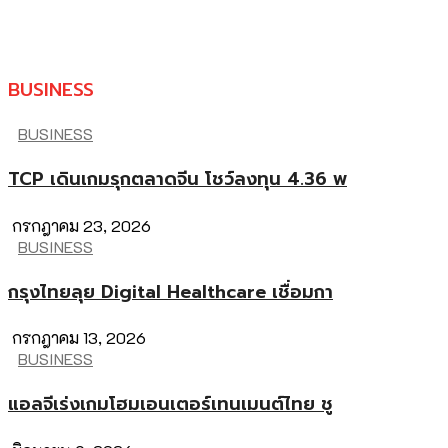
BUSINESS
BUSINESS
TCP เดินเกมรุกตลาดจีน โชว์ลงทุน 4.36 พ
กรกฎาคม 23, 2026
BUSINESS
กรุงไทยลุย Digital Healthcare เชื่อมกา
กรกฎาคม 13, 2026
BUSINESS
แอลจีเร่งเกมโฮมเอนเตอร์เทนเมนต์ไทย ชู