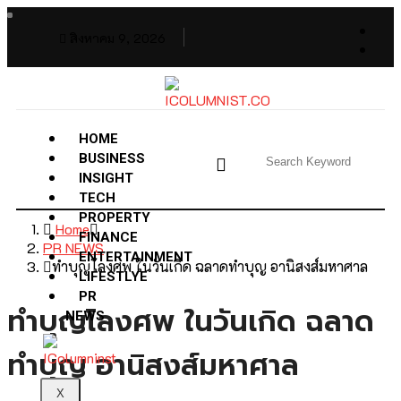
สิงหาคม 9, 2026
HOME
BUSINESS
INSIGHT
TECH
PROPERTY
Home
FINANCE
PR NEWS
ENTERTAINMENT
ทำบุญโลงศพ ในวันเกิด ฉลาดทำบุญ อานิสงส์มหาศาล
LIFESTLYE
PR
ทำบุญโลงศพ ในวันเกิด ฉลาด
NEWS
ทำบุญ อานิสงส์มหาศาล
X