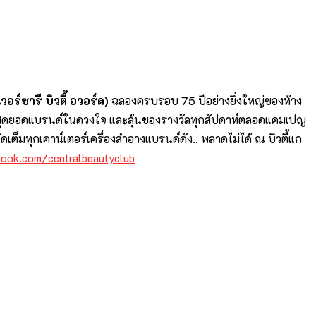
เวอร์ซารี บิวตี้ อวอร์ด)
ฉลองครบรอบ 75
ปีอย่างยิ่งใหญ่ของห้าง
ุ
ดยอดแบรนด์ในดวงใจ และลุ้นของรางวัลทุกสัปดาห์
ตลอดแคมเปญ
ดเต็มทุ
กเคาน์เตอร์เครื่องสำอางแบรนด์
ดัง.. พลาดไม่ได้ ณ บิวตี้แก
book.com/
centralbeautyclub