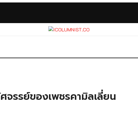
ศจรรย์ของเพชรคามิลเลี่ยน