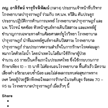
ภญ. อาทิรัตน์ จารุกิจพิพัฒน์
(กลาง) ประธานเจ้าหน้าที่บริหาร
โรงพยาบาลบำรุงราษฎร์ ร่วมกับ รศ.นพ. ทวีสิน ตันประยูร
ประธานปฏิบัติการด้านการแพทย์ โรงพยาบาลบำรุงราษฎร์ และ
นพ. วิโรจน์ ชดช้อย หัวหน้าศูนย์ทางเดินปัสสาวะ และแพทย์ผู้
ชำนาญการเฉพาะทางด้
านศัลยศาสตร์ยูโรวิทยา โรงพยาบาล
บำรุงราษฎร์ นำทีมแพทย์ศูนย์ทางเดินปัสสาวะ โรงพยาบาล
บำรุงราษฎร์ ร่วมประกาศความสำเร็จในการรั
กษาโรคต่อมลูก
หมากโตด้วยไอน้ำ โดยนำเทคโนโลยีมาใช้รักษาผู้ป่
วย
จำนวน
65
รายเป็นครั้งแรกในประเทศไทย ซึ่ง
ใช้กระบวนการ
รักษาเพียง
10 – 15
นาที ไม่ต้องนอนโรงพยาบาล ฟื้นตัวเร็ว มีความ
เสี่ยงต่ำ อวัยวะบอบช้ำน้อย และไม่ส่งผลกระทบต่อสุ
ขภาพทาง
เพศ โดยผู้ป่วยรู้สึกพึงพอใจผลการรั
กษาในระดับสูง ร้อยละ
70 –
95
ณ โรงพยาบาลบำรุงราษฎร์ เมื่อเร็วๆ นี้
Share