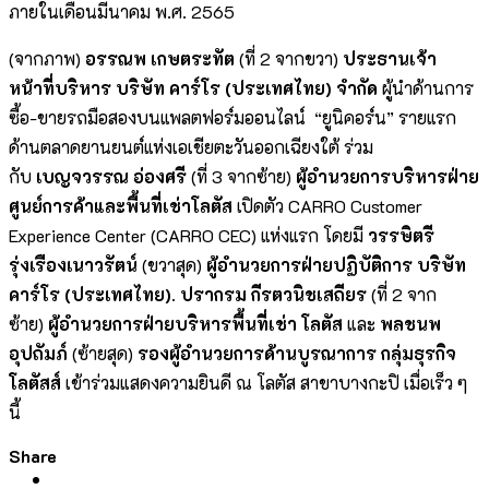
ภายในเดือนมีนาคม พ.ศ. 2565
(จากภาพ)
อรรณพ เกษตระทัต
(ที่ 2 จากขวา)
ประธานเจ้า
หน้าที่บริหาร บริษัท คาร์โร (ประเทศไทย) จำกัด
ผู้นำด้านการ
ซื้อ-ขายรถมือสองบนแพลตฟอร์มออนไลน์ “ยูนิคอร์น” รายแรก
ด้านตลาดยานยนต์แห่งเอเชียตะวันออกเฉียงใต้ ร่วม
กับ
เบญจวรรณ อ่องศรี
(ที่ 3 จากซ้าย)
ผู้อำนวยการบริหารฝ่าย
ศูนย์การค้าและพื้นที่เช่าโลตัส
เปิดตัว CARRO Customer
Experience Center (CARRO CEC) แห่งแรก โดยมี
วรรษิตรี
รุ่งเรืองเนาวรัตน์
(ขวาสุด)
ผู้อำนวยการฝ่ายปฏิบัติการ บริษัท
คาร์โร (ประเทศไทย). ปรากรม กีรตวนิชเสถียร
(ที่ 2 จาก
ซ้าย)
ผู้อำนวยการฝ่ายบริหารพื้นที่เช่า โลตัส
และ
พลชนพ
อุปถัมภ์
(ซ้ายสุด)
รองผู้อำนวยการด้านบูรณาการ กลุ่มธุรกิจ
โลตัสส์
เข้าร่วมแสดงความยินดี ณ โลตัส สาขาบางกะปิ เมื่อเร็ว ๆ
นี้
Share