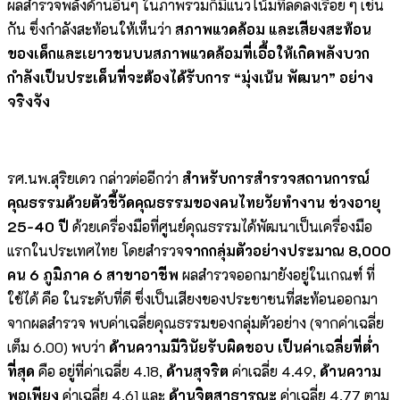
ผลสำรวจพลังด้านอื่นๆ ในภาพรวมก็มีแนวโน้มที่ลดลงเรื่อย ๆ เช่น
กัน ซึ่งกำลังสะท้อนให้เห็นว่า
สภาพแวดล้อม และเสียงสะท้อน
ของเด็กและเยาวชนบนสภาพแวดล้อมที่เอื้อให้เกิดพลังบวก
กำลังเป็นประเด็นที่จะต้องได้รับการ “มุ่งเน้น พัฒนา” อย่าง
จริงจัง
รศ.นพ.สุริยเดว กล่าวต่ออีกว่า
สำหรับการสำรวจสถานการณ์
คุณธรรมด้วยตัวชี้วัดคุณธรรมของคนไทยวัยทำงาน ช่วงอายุ
25-40 ปี
ด้วยเครื่องมือที่ศูนย์คุณธรรมได้พัฒนาเป็นเครื่องมือ
แรกในประเทศไทย โดยสำรวจ
จากกลุ่มตัวอย่างประมาณ
8,000
คน
6 ภูมิภาค 6 สาขาอาชีพ
ผลสำรวจออกมายังอยู่ในเกณฑ์ ที่
ใช้ได้ คือ ในระดับที่ดี ซึ่งเป็นเสียงของประชาชนที่สะท้อนออกมา
จากผลสำรวจ พบค่าเฉลี่ยคุณธรรมของกลุ่มตัวอย่าง (จากค่าเฉลี่ย
เต็ม 6.00) พบว่า
ด้านความมีวินัยรับผิดชอบ เป็นค่าเฉลี่ยที่ต่ำ
ที่สุด
คือ อยู่ที่ค่าเฉลี่ย 4.18,
ด้านสุจริต
ค่าเฉลี่ย 4.49,
ด้านความ
พอเพียง
ค่าเฉลี่ย 4.61 และ
ด้านจิตสาธารณะ
ค่าเฉลี่ย 4.77 ตาม