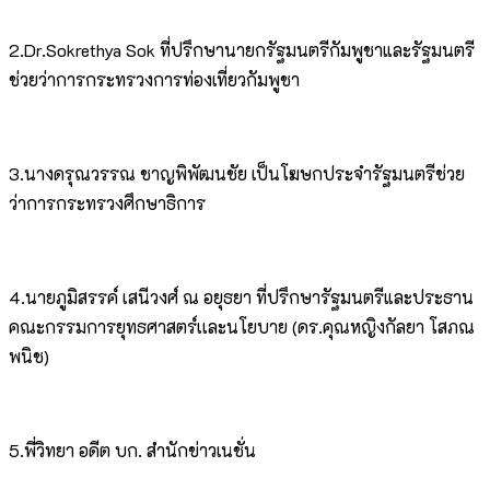
2.Dr.Sokrethya Sok ที่ปรึกษานายกรัฐมนตรีกัมพูชาและรัฐมนตรี
ช่วยว่าการกระทรวงการท่องเที่ยวกัมพูชา
3.นางดรุณวรรณ ชาญพิพัฒนชัย เป็นโฆษกประจำรัฐมนตรีช่วย
ว่าการกระทรวงศึกษาธิการ
4.นายภูมิสรรค์ เสนีวงศ์ ณ อยุธยา ที่ปรึกษารัฐมนตรีและประธาน
คณะกรรมการยุทธศาสตร์เเละนโยบาย (ดร.คุณหญิงกัลยา โสภณ
พนิช)
5.พี่วิทยา อดีต บก. สำนักข่าวเนชั่น