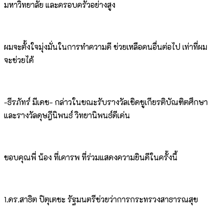
มหาวิทยาลัย และครอบครัวอย่างสูง
ผมจะตั้งใจมุ่งมั่นในการทำความดี ช่วยเหลือคนอื่นต่อไป เท่าที่ผม
จะช่วยได้
-ธีรภัทร์ มีเดช- กล่าวในขณะรับรางวัลเชิดชูเกียรติบัณฑิตศึกษา
และรางวัลดุษฎีนิพนธ์ วิทยานิพนธ์ดีเด่น
ขอบคุณพี่ น้อง ที่เคารพ ที่ร่วมแสดงความยินดีในครั้งนี้
1.ดร.สาธิต ปิตุเตชะ รัฐมนตรีช่วยว่าการกระทรวงสาธารณสุข