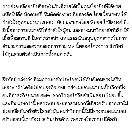
การช่วยเหลืออาชีพอิสระในวันที่รายได้เป็นศูนย์ อาชีพที่ได้ช่วย
เหลือไปคือ นักดนตรี ,ทีมตัดต่อVDO ทีมห้องอัด โดยเนื้อหาMV ให้
กำลังใจทุกคนผ่านบทเพลง “ชัยชนะ”แต่งโดย พี่บอย โกสิยพงศ์ ซึ่ง
มีเนื้อหาความหมายที่ให้กำลังใจผู้คน และทางมหาวิทยาลัยรังสิต ได้
เอื้อเฟื้อสถานที่ ในการถ่ายทำ MV และสนับสนุนบุคคลากรในการ
อำนวยความสะดวกตลอดการถ่าย MV นี้ตลอดโครงการ ธีรภัทร์
ใช้ทุนส่วนตัวดำเนินการทั้งหมด ครับ
ธีรภัทร์ กล่าวว่า ที่ผมออกมาทำประโยชน์ให้กับสังคมช่วงโควิท
เพราะ ”ถ้าโควิดไม่จบ ธุรกิจ SME อย่างผมจบแน่” ผมเป็นอีกหนึ่ง
คนที่ทำธุรกิจขนาด SMEs หากวิกฤตโควิดดำเนินต่อไปไม่จบสิ้น
และร้ายแรงกว่านี้ ผลกระทบจะมหาศาลมากทีเดียวครับ หากเราไม่
ช่วยเหลือกันหรือตัวใครตัวมัน ผมว่าวิกฤตนี้ไม่มีทางจบลงแน่นอน
ครับ ตอนนี้เราต้องช่วยกันประคับประครองให้รอดไปได้ครับ