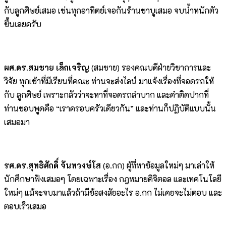
กับลูกศิษย์เสมอ เช่นทุกอาทิตย์เจอกันร้านชาบูเสมอ จบน้ำหนักตัว
ขึ้นเลยครับ
ผศ.ดร.สมชาย เล็กเจริญ
(สมชาย) รองคณบดีฝ่ายวิชาการและ
วิจัย ทุกเช้าที่มีเรียนที่คณะ ท่านจะส่งไลน์ มาแจ้งเรื่องที่จอดรถให้
กับ ลูกศิษย์ เพราะกลัวว่าจะหาที่จอดรถลำบาก และคำติดปากที่
ท่านชอบพูดคือ “เราครอบครัวเดียวกัน” และท่านก็ปฏิบัติแบบนั้น
เสมอมา
รศ.ดร.สุทธิศักดิ์ จันทวงษ์โส
(อ.กก) ผู้ที่หาข้อมูลใหม่ๆ มาเล่าให้
นักศึกษาฟังเสมอๆ โดยเฉพาะเรื่อง กฎหมายดิจิตอล และเทคโนโลยี
ใหม่ๆ แม้จะจบมาแล้วถ้ามีข้อสงสัยอะไร อ.กก ไม่เคยจะไม่ตอบ และ
ตอบเร็วเสมอ