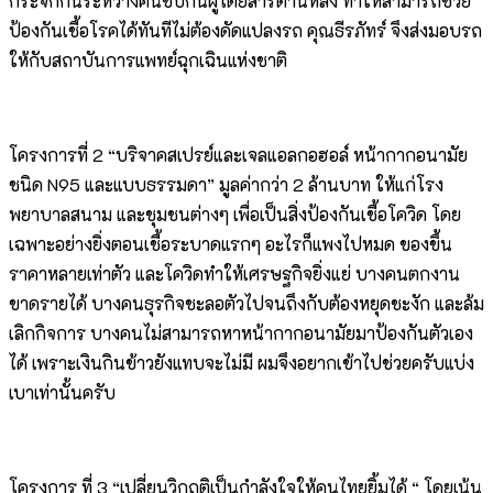
กระจกกั้นระหว่างคนขับกันผู้โดยสารด้านหลัง ทำให้สามารถช่วย
ป้องกันเชื้อโรคได้ทันทีไม่ต้องดัดแปลงรถ คุณธีรภัทร์ จึงส่งมอบรถ
ให้กับสถาบันการแพทย์ฉุกเฉินแห่งชาติ
โครงการที่ 2 “บริจาคสเปรย์และเจลแอลกอฮอล์ หน้ากากอนามัย
ชนิด N95 และแบบธรรมดา” มูลค่ากว่า 2 ล้านบาท ให้แก่โรง
พยาบาลสนาม และชุมชนต่างๆ เพื่อเป็นสิ่งป้องกันเชื้อโควิด โดย
เฉพาะอย่างยิ่งตอนเชื้อระบาดแรกๆ อะไรก็แพงไปหมด ของขึ้น
ราคาหลายเท่าตัว และโควิดทำให้เศรษฐกิจยิ่งแย่ บางคนตกงาน
ขาดรายได้ บางคนธุรกิจชะลอตัวไปจนถึงกับต้องหยุดชะงัก และล้ม
เลิกกิจการ บางคนไม่สามารถหาหน้ากากอนามัยมาป้องกันตัวเอง
ได้ เพราะเงินกินข้าวยังแทบจะไม่มี ผมจึงอยากเข้าไปช่วยครับแบ่ง
เบาเท่านั้นครับ
โครงการ ที่ 3 “เปลี่ยนวิกฤติเป็นกำลังใจให้คนไทยยิ้มได้ “ โดยเน้น