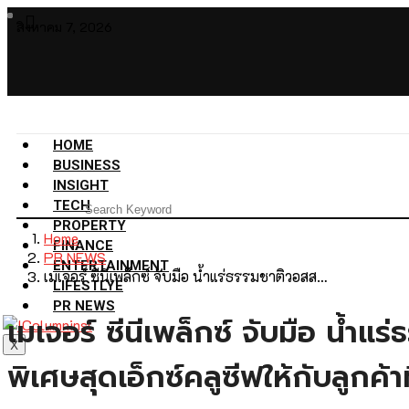
สิงหาคม 7, 2026
HOME
BUSINESS
INSIGHT
TECH
PROPERTY
Home
FINANCE
PR NEWS
ENTERTAINMENT
เมเจอร์ ซีนีเพล็กซ์ จับมือ น้ำแร่ธรรมชาติวอสส…
LIFESTLYE
PR NEWS
เมเจอร์ ซีนีเพล็กซ์ จับมือ น้ำ
X
พิเศษสุดเอ็กซ์คลูซีฟให้กับลู