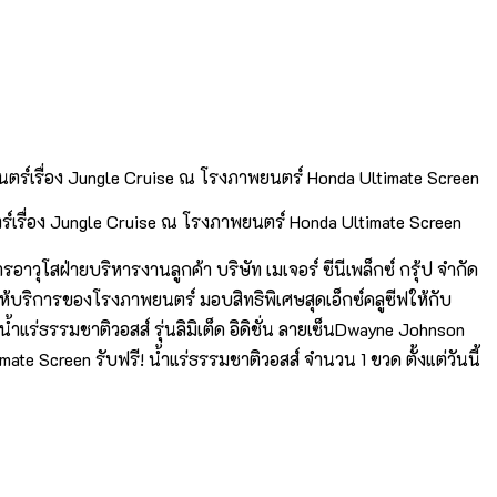
ยนตร์เรื่อง Jungle Cruise ณ โรงภาพยนตร์ Honda Ultimate Screen
รอาวุโสฝ่ายบริหารงานลูกค้า บริษัท เมเจอร์ ซีนีเพล็กซ์ กรุ้ป จำกัด
ห้บริการของโรงภาพยนตร์ มอบสิทธิพิเศษสุดเอ็กซ์คลูซีฟให้กับ
ำแร่ธรรมชาติวอสส์ รุ่นลิมิเต็ด อิดิชั่น ลายเซ็นDwayne Johnson
ate Screen รับฟรี! น้ำแร่ธรรมชาติวอสส์ จำนวน 1 ขวด ตั้งแต่วันนี้