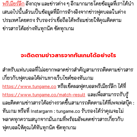
พรีเมียร์ลีก
อังกฤษ และข่าวต่าง ๆ อีกมากมายโดยข้อมูลที่เราได้นำ
เสนอไปนั้นล้วนเป็นข้อมูลที่มีการอ้างอิงจากข่าวฟุตบอลในต่าง
ประเทศโดยตรง รับรองว่าเชื่อถือได้พร้อมช่วยให้คุณติดตาม
ข่าวสารได้อย่างทันทุกนัด ชัดทุกเกม
จะติดตามข่าวสารจากทันเกมได้อย่างไร
สำหรับแฟนบอลที่ไม่อยากพลาดข่าวสำคัญสามารถติดตามข่าวสาร
เกี่ยวกับฟุตบอลได้ผ่านทางเว็บไซต์ของทันเกม
https://www.tungame.co
หรือเช็คผลฟุตบอลพรีเมียร์ลีก ได้ที่
https://www.tungame.co/match-result
และเพื่อสามารถรับรู้
และติดตามข่าวสารได้อย่างรวดขึ้นสามารถติดตามได้ที่เพจเฟสบุ๊ค :
ทันเกม หรือที่ Instargarm : tungame.co รับรองได้ว่าคุณจะไม่
พลาดทุกความสนุกจากมันเกมที่พร้อมอัพเดตข่าวสารเกี่ยวกับ
ฟุตบอลให้คุณได้ทันทุกนัด ชัดทุกเกม