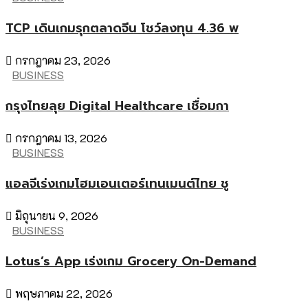
TCP เดินเกมรุกตลาดจีน โชว์ลงทุน 4.36 พ
กรกฎาคม 23, 2026
BUSINESS
กรุงไทยลุย Digital Healthcare เชื่อมกา
กรกฎาคม 13, 2026
BUSINESS
แอลจีเร่งเกมโฮมเอนเตอร์เทนเมนต์ไทย ชู
มิถุนายน 9, 2026
BUSINESS
Lotus’s App เร่งเกม Grocery On-Demand
พฤษภาคม 22, 2026