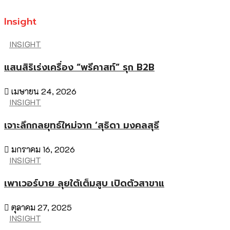
Insight
INSIGHT
แสนสิริเร่งเครื่อง “พรีคาสท์” รุก B2B
เมษายน 24, 2026
INSIGHT
เจาะลึกกลยุทธ์ใหม่จาก ‘สุธิดา มงคลสุธี
มกราคม 16, 2026
INSIGHT
เพาเวอร์บาย ลุยใต้เต็มสูบ เปิดตัวสาขาแ
ตุลาคม 27, 2025
INSIGHT