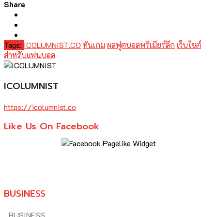
Share
Tags:
ICOLUMNIST.CO
ทันเกม
ผลฟุตบอลพรีเมียร์ลีก
เว็บไชต์
สำหรับแฟนบอล
ICOLUMNIST
https://icolumnist.co
Like Us On Facebook
BUSINESS
BUSINESS