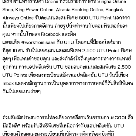
เสร็จ ผ่านทางร้านค้า Online ที่ร่วมรายการ อาทิ Singha Online
Shop, King Power Online, Airasia Booking Online, Bangkok
Airways Online รับคะแนนสะสมพิเศษ 500 UTU Point นอกจาก
นั้นเพียงไปเที่ยวภาคอีสาน ถ่ายรูปนั่งทำงานกับคอมพิวเตอร์ของ
คุณ จากนั้นโพสลง Facebook และติด
แฮชแท็ค #workfromisaan กับ UTU โดยคนที่มียอดไลค์มาก
ที่สุด 10 คน รับไปเลยคะแนนสะสมพิเศษ 2,500 UTU Point พิเศษ
สุดๆ เพื่อแทนคำขอบคุณ และส่งกำลังใจถึงบุคลากรทางการแพทย์
ทุกท่าน ทางแอปพลิเคชัน UTU ขอมอบคะแนนสะสมพิเศษ 2,500
UTU Points เพียงลงทะเบียนสมัครแอปพลิเคชัน UTU วันนี้เพียง
Inbox แสดงหลักฐานการเป็นบุคลากรทางการแพทย์ก็รับสิทธิพิเศษ
กันไปเลยแบบง่ายๆ
ร่วมสัมผัสประสบการณ์ท่องเที่ยวภาคอีสานวันธรรมดา
#COOLคัก
มักอีหลี”
พร้อมรับสิทธิพิเศษที่เหนือกว่ากับแอปพลิเคชัน UTU
เพียงแค่โหลดและลงทะเบียนเพิ่มบัตรเครดิตหรือเดบิตที่มี