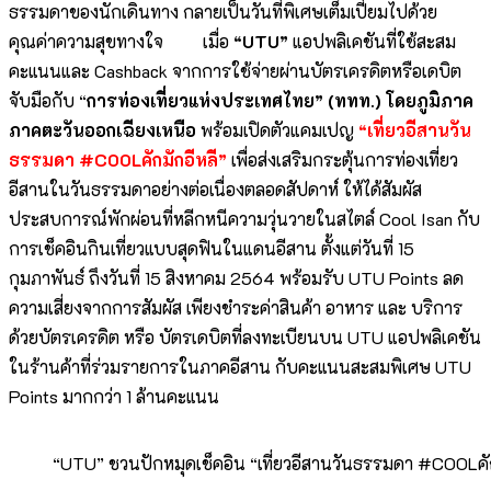
ธรรมดาของนักเดินทาง กลายเป็นวันที่พิเศษเต็มเปี่ยมไปด้วย
คุณค่าความสุขทางใจ เมื่อ
“
UTU”
แอปพลิเคชันที่ใช้สะสม
คะแนนและ Cashback จากการใช้จ่ายผ่านบัตรเครดิตหรือเดบิต
จับมือกับ “
การท่องเที่ยวแห่งประเทศไทย” (ททท.) โดยภูมิภาค
ภาคตะวันออกเฉียงเหนือ
พร้อมเปิดตัวแคมเปญ
“เที่ยวอีสานวัน
ธรรมดา
#COOLคักมักอีหลี”
เพื่อส่งเสริมกระตุ้นการท่องเที่ยว
อีสานในวันธรรมดาอย่างต่อเนื่องตลอดสัปดาห์ ให้ได้สัมผัส
ประสบการณ์พักผ่อนที่หลีกหนีความวุ่นวายในสไตล์ Cool Isan กับ
การเช็คอินกินเที่ยวแบบสุดฟินในแดนอีสาน ตั้งแต่วันที่ 15
กุมภาพันธ์ ถึงวันที่ 15 สิงหาคม 2564 พร้อมรับ UTU Points ลด
ความเสี่ยงจากการสัมผัส เพียงชำระค่าสินค้า อาหาร และ บริการ
ด้วยบัตรเครดิต หรือ บัตรเดบิตที่ลงทะเบียนบน UTU แอปพลิเคชัน
ในร้านค้าที่ร่วมรายการในภาคอีสาน กับคะแนนสะสมพิเศษ UTU
Points มากกว่า 1 ล้านคะแนน
“UTU” ชวนปักหมุดเช็คอิน “เที่ยวอีสานวันธรรมดา #COOLคั