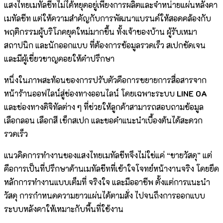
แสงไทยเมทัลชีทไม่ได้หยุดอยู่เพียงการผลิตและจำหน่ายแผ่นหลังคา
เมทัลชีท แต่ให้ความสำคัญกับการพัฒนาแบรนด์ให้สอดคล้องกับ
พฤติกรรมผู้บริโภคยุคใหม่มากขึ้น ทั้งเจ้าของบ้าน ผู้รับเหมา
สถาปนิก และนักออกแบบ ที่ต้องการข้อมูลรวดเร็ว สเปกชัดเจน
และมีผู้เชี่ยวชาญคอยให้คำปรึกษา
หนึ่งในภาพสะท้อนของการปรับตัวคือการขยายการสื่อสารจาก
หน้าร้านออฟไลน์สู่ช่องทางออนไลน์ โดยเฉพาะระบบ
LINE OA
และช่องทางดิจิทัลต่าง ๆ ที่ช่วยให้ลูกค้าสามารถสอบถามข้อมูล
เลือกลอน เลือกสี เช็กสเปก และขอคำแนะนำเบื้องต้นได้สะดวก
รวดเร็ว
แนวคิดการทำงานของแสงไทยเมทัลชีทจึงไม่ใช่แค่ “ขายวัสดุ” แต่
คือการเป็นที่ปรึกษาด้านเมทัลชีทที่เข้าใจโจทย์หน้างานจริง โดยยึด
หลักการทำงานแบบเต็มที่ จริงใจ และมืออาชีพ ตั้งแต่การแนะนำ
วัสดุ การกำหนดความยาวแผ่นได้ตามสั่ง ไปจนถึงการออกแบบ
ระบบหลังคาให้เหมาะกับพื้นที่ใช้งาน