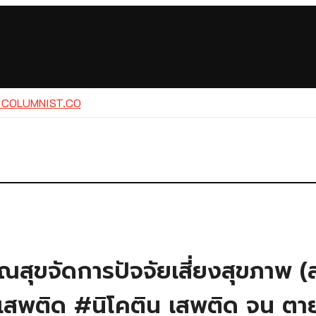
ณสุขจัดการปัจจัยเสี่ยงสุขภาพ (ส
เสพติด #นิโคติน เสพติด จน ตาย”