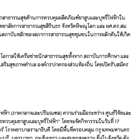
ักสาธารณสุขด้านการควบคุมผลิตภัณฑ์ยาสูบและบุหรี่ไฟฟ้าใน
 วิทยาลัยการสาธารณสุขสิรินธร จังหวัดพิษณุโลก และ ผศ.ดร.สม
เป็นสถาบันหลักของสภาการสาธารณสุขชุมชนในการผลักดันให้เกิด
ิดโอกาสให้เครือข่ายนักสาธารณสุขทั้งจาก สถาบันการศึกษา และ
สริมสุขภาพตำบล องค์กรปกครองส่วนท้องถิ่น โดยเปิดรับสมัคร
ฟ้า (ภาคกลางและปริมณฑล) ความร่วมมือระหว่าง ศูนย์วิจัยและ
ควบคุมยาสูบและบุหรี่ไฟฟ้า” โดยจะจัดกิจกรรมในวันที่ 17
ตร์ โรงพยาบาลรามาธิบดี โดยมีพื้นที่ครอบคลุม กรุงเทพมหานคร
รรณบุรี, นครนายก, ฉะเชิงเทรา และสมุทรสงคราม ซึ่งในจังหวัด ดัง