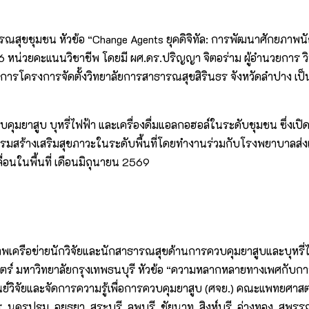
ณสุขชุมชน หัวข้อ “Change Agents ยุคดิจิทัล: การพัฒนาศักยภาพน
ได้ 6 หน่วยคะแนนวิชาชีพ โดยมี ผศ.ดร.ปริญญา จิตอร่าม ผู้อำนวยการ
ยการโครงการจัดตั้งวิทยาลัยการสาธารณสุขสิรินธร จังหวัดลำปาง 
ุมยาสูบ บุหรี่ไฟฟ้า และเครื่องดื่มแอลกอฮอล์ในระดับชุมชน ซึ่งเป
สร้างเสริมสุขภาวะในระดับพื้นที่โดยทำงานร่วมกับโรงพยาบาลส่งเ
นในพื้นที่ เดือนมิถุนายน 2569
รือข่ายนักวิจัยและนักสาธารณสุขด้านการควบคุมยาสูบและบุหรี่ไฟ
ตร์ มหาวิทยาลัยกรุงเทพธนบุรี หัวข้อ “ความหลากหลายทางเพศกับการ
ย์วิจัยและจัดการความรู้เพื่อการควบคุมยาสูบ (ศจย.) คณะแพทยศาส
 นครปฐม, อยุธยา, สระบุรี, ลพบุรี, ชัยนาท, สิงห์บุรี, อ่างทอง, สุพ