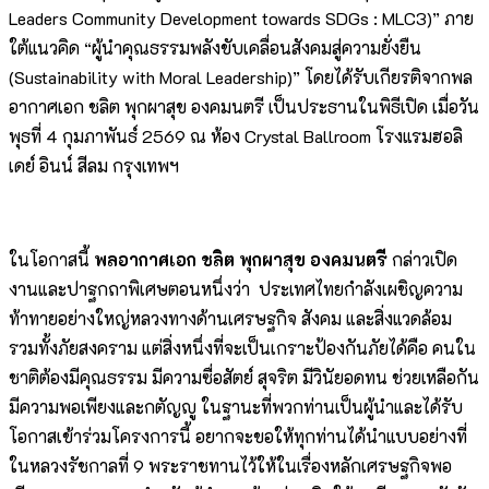
Leaders Community Development towards SDGs : MLC3)” ภาย
ใต้แนวคิด “ผู้นำคุณธรรมพลังขับเคลื่อนสังคมสู่ความยั่งยืน
(Sustainability with Moral Leadership)” โดยได้รับเกียรติจากพล
อากาศเอก ชลิต พุกผาสุข องคมนตรี เป็นประธานในพิธีเปิด เมื่อวัน
พุธที่ 4 กุมภาพันธ์ 2569 ณ ห้อง Crystal Ballroom โรงแรมฮอลิ
เดย์ อินน์ สีลม กรุงเทพฯ
ในโอกาสนี้
พลอากาศเอก ชลิต พุกผาสุข องคมนตรี
กล่าวเปิด
งานและปาฐกถาพิเศษตอนหนึ่งว่า ประเทศไทยกำลังเผชิญความ
ท้าทายอย่างใหญ่หลวงทางด้านเศรษฐกิจ สังคม และสิ่งแวดล้อม
รวมทั้งภัยสงคราม แต่สิ่งหนึ่งที่จะเป็นเกราะป้องกันภัยได้คือ คนใน
ชาติต้องมีคุณธรรม มีความซื่อสัตย์ สุจริต มีวินัยอดทน ช่วยเหลือกัน
มีความพอเพียงและกตัญญู ในฐานะที่พวกท่านเป็นผู้นำและได้รับ
โอกาสเข้าร่วมโครงการนี้ อยากจะขอให้ทุกท่านได้นำแบบอย่างที่
ในหลวงรัชกาลที่ 9 พระราชทานไว้ให้ในเรื่องหลักเศรษฐกิจพอ