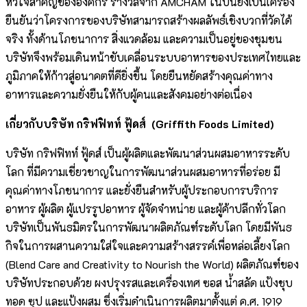
หัวใจสำคัญขององค์กร รางวัลจาก AMCHAM ในปีนี้ยังเป็นเครื่อง
ยืนยันว่าโครงการของบริษัทสามารถสร้างผลลัพธ์เชิงบวกที่วัดได้
จริง ทั้งด้านโภชนาการ สิ่งแวดล้อม และความเป็นอยู่ของชุมชน
บริษัทจึงพร้อมเดินหน้าขับเคลื่อนระบบอาหารของประเทศไทยและ
ภูมิภาคให้ก้าวสู่อนาคตที่ดียิ่งขึ้น โดยยืนหยัดสร้างคุณค่าทาง
อาหารและความยั่งยืนให้กับผู้คนและสังคมอย่างต่อเนื่อง
เกี่ยวกับบริษัท กริฟฟิทท์ ฟู้ดส์
(
Griffith Foods Limited
)
บริษัท กริฟฟิทท์ ฟู้ดส์ เป็นผู้ผลิตและพัฒนาส่วนผสมอาหารระดับ
โลก ที่มีความเชี่ยวชาญในการพัฒนาส่วนผสมอาหารที่อร่อย มี
คุณค่าทางโภชนาการ และยั่งยืนสำหรับผู้ประกอบการบริการ
อาหาร ผู้ผลิต ผู้แปรรูปอาหาร ผู้จัดจำหน่าย และผู้ค้าปลีกทั่วโลก
บริษัทเป็นพันธมิตรในการพัฒนาผลิตภัณฑ์ระดับโลก โดยมีพันธ
กิจในการผสานความใส่ใจและความสร้างสรรค์เพื่อหล่อเลี้ยงโลก
(Blend Care and Creativity to Nourish the World) ผลิตภัณฑ์ของ
บริษัทประกอบด้วย ผงปรุงรสและเครื่องเทศ ซอส น้ำสลัด แป้งชุบ
ทอด ซุป และแป้งผสม ซึ่งเริ่มดำเนินการผลิตมาตั้งแต่ ค.ศ. 1919