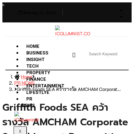
สิงหาคม 10, 2026
HOME
BUSINESS
INSIGHT
TECH
PROPERTY
Home
FINANCE
PR NEWS
ENTERTAINMENT
Griffith Foods SEA คว้ารางวัล AMCHAM Corporat…
LIFESTLYE
PR
Griffith Foods SEA คว้า
NEWS
รางวัล AMCHAM Corporate
X