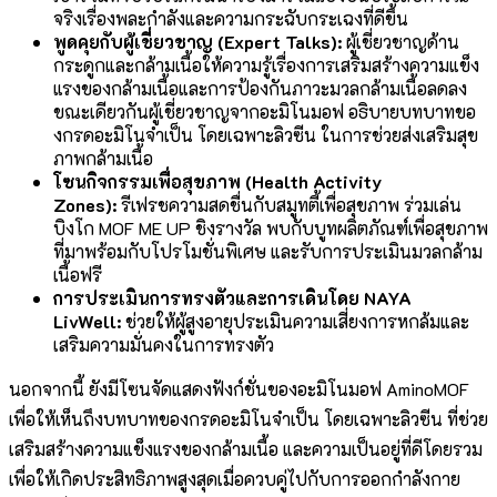
จริงเรื่องพละกำลังและความกระฉับกระเฉงที่ดีขึ้น
พูดคุยกับผู้เชี่ยวชาญ
(Expert Talks):
ผู้เชี่ยวชาญด้าน
กระดูกและกล้ามเนื้อให้ความรู้เรื่องการเสริมสร้างความแข็ง
แรงของกล้ามเนื้อและการป้องกันภาวะมวลกล้ามเนื้อลดลง
ขณะเดียวกันผู้เชี่ยวชาญจากอะมิโนมอฟ อธิบายบทบาทขอ
งกรดอะมิโนจำเป็น โดยเฉพาะลิวซีน ในการช่วยส่งเสริมสุข
ภาพกล้ามเนื้อ
โซนกิจกรรมเพื่อสุขภาพ
(Health Activity
Zones):
รีเฟรชความสดชื่นกับสมูทตี้เพื่อสุขภาพ ร่วมเล่น
บิงโก MOF ME UP ชิงรางวัล พบกับบูทผลิตภัณฑ์เพื่อสุขภาพ
ที่มาพร้อมกับโปรโมชั่นพิเศษ และรับการประเมินมวลกล้าม
เนื้อฟรี
การประเมินการทรงตัวและการเดินโดย
NAYA
LivWell:
ช่วยให้ผู้สูงอายุประเมินความเสี่ยงการหกล้มและ
เสริมความมั่นคงในการทรงตัว
นอกจากนี้ ยังมีโซนจัดแสดงฟังก์ชั่นของอะมิโนมอฟ AminoMOF
เพื่อให้เห็นถึงบทบาทของกรดอะมิโนจำเป็น โดยเฉพาะลิวซีน ที่ช่วย
เสริมสร้างความแข็งแรงของกล้ามเนื้อ และความเป็นอยู่ที่ดีโดยรวม
เพื่อให้เกิดประสิทธิภาพสูงสุดเมื่อควบคู่ไปกับการออกกำลังกาย