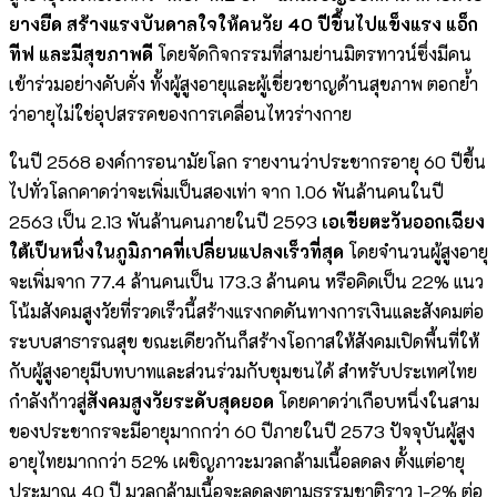
ยางยืด สร้างแรงบันดาลใจให้คนวัย 40 ปีขึ้นไปแข็งแรง แอ็ก
ทีฟ และมีสุขภาพดี
โดยจัดกิจกรรมที่สามย่านมิตรทาวน์ซึ่งมีคน
เข้าร่วมอย่างคับคั่ง ทั้งผู้สูงอายุและผู้เชี่ยวชาญด้านสุขภาพ ตอกย้ำ
ว่าอายุไม่ใช่อุปสรรคของการเคลื่อนไหวร่างกาย
ในปี 2568 องค์การอนามัยโลก รายงานว่าประชากรอายุ 60 ปีขึ้น
ไปทั่วโลกคาดว่าจะเพิ่มเป็นสองเท่า จาก 1.06 พันล้านคนในปี
2563 เป็น 2.13 พันล้านคนภายในปี 2593
เอเชียตะวันออกเฉียง
ใต้เป็นหนึ่งในภูมิภาคที่เปลี่ยนแปลงเร็วที่สุด
โดยจำนวนผู้สูงอายุ
จะเพิ่มจาก 77.4 ล้านคนเป็น 173.3 ล้านคน หรือคิดเป็น 22% แนว
โน้มสังคมสูงวัยที่รวดเร็วนี้สร้างแรงกดดันทางการเงินและสังคมต่อ
ระบบสาธารณสุข ขณะเดียวกันก็สร้างโอกาสให้สังคมเปิดพื้นที่ให้
กับผู้สูงอายุมีบทบาทและส่วนร่วมกับชุมชนได้ สำหรับประเทศไทย
กำลังก้าวสู่
สังคมสูงวัยระดับสุดยอด
โดยคาดว่าเกือบหนึ่งในสาม
ของประชากรจะมีอายุมากกว่า 60 ปีภายในปี 2573 ปัจจุบันผู้สูง
อายุไทยมากกว่า 52% เผชิญภาวะมวลกล้ามเนื้อลดลง ตั้งแต่อายุ
ประมาณ 40 ปี มวลกล้ามเนื้อจะลดลงตามธรรมชาติราว 1-2% ต่อ