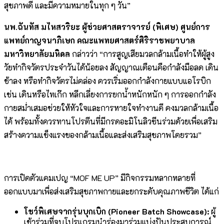
สุขภาพดี และมีความหมายในทุก ๆ วัน”
นพ.ฉันทัส มไหสวริยะ ผู้ช่วยศาสตราจารย์ (พิเศษ) ศูนย์การ
แพทย์กาญจนาภิเษก คณะแพทยศาสตร์ศิริราชพยาบาล
มหาวิทยาลัยมหิดล
กล่าวว่า “การสูญเสียมวลกล้ามเนื้อทำให้ผู้สูง
วัยทำกิจวัตรประจำวันได้น้อยลง สัญญาณเตือนคือกำลังมือลด เดิน
ช้าลง หรือทำกิจวัตรไม่คล่อง ควรเริ่มออกกำลังกายแบบแอโรบิก
เช่น เดินหรือไทเก๊ก หลีกเลี่ยงการยกน้ำหนักหนัก ๆ การออกกำลัง
กายสม่ำเสมอช่วยให้หัวใจและการหายใจทำงานดี คงมวลกล้ามเนื้อ
ได้ พร้อมทั้งควรทานโปรตีนที่มีกรดอะมิโนลิวซีนร่วมด้วยเพื่อเสริม
สร้างความแข็งแรงของกล้ามเนื้อและส่งเสริมสุขภาพโดยรวม”
การเปิดตัวแคมเปญ “MOF ME UP” มีกิจกรรมหลากหลายที่
ออกแบบมาเพื่อส่งเสริมสุขภาพกายและยกระดับคุณภาพชีวิต ได้แก่
โชว์พิเศษจากรุ่นบุกเบิก
(Pioneer Batch Showcase):
ผู้
เข้าร่วมที่จบโปรแกรมนำร่องมาร่วมแบ่งปันประสบการณ์