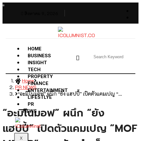
สิงหาคม 9, 2026
HOME
BUSINESS
INSIGHT
TECH
PROPERTY
Home
FINANCE
PR NEWS
ENTERTAINMENT
“อะมิโนมอฟ” ผนึก “ยัง แฮปปี้” เปิดตัวแคมเปญ “…
LIFESTLYE
PR
“อะมิโนมอฟ” ผนึก “ยัง
NEWS
แฮปปี้” เปิดตัวแคมเปญ “MOF
X