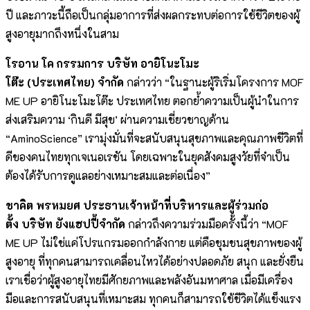
ปี และภาวะนี้ถือเป็นกลุ่มอาการที่ส่งผลกระทบต่อการใช้ชีวิตของผู้
สูงอายุมากถึงหนึ่งในสาม
โรอาน
โค
กรรมการ
บริษัท
อายิโนะโมะ
โต๊ะ (ประเทศไทย) จำกัด
กล่าวว่า “ในฐานะผู้ริเริ่มโครงการ MOF
ME UP อายิโนะโมะโต๊ะ ประเทศไทย ตอกย้ำความเป็นผู้นำในการ
ส่งเสริมความ ‘กินดี มีสุข’ ผ่านความเชี่ยวชาญด้าน
“AminoScience” เรามุ่งมั่นที่จะสนับสนุนสุขภาพและคุณภาพชีวิตที่
ดีของคนไทยทุกเจเนอเรชัน โดยเฉพาะในยุคสังคมสูงวัยที่จำเป็น
ต้องได้รับการดูแลอย่างเหมาะสมและต่อเนื่อง”
ชาคิต
พรหมยศ
ประธานเจ้าหน้าที่บริหารและผู้ร่วมก่อ
ตั้ง
บริษัท
ยังแฮปปี้จำกัด
กล่าวถึงความร่วมมือครั้งนี้ว่า “MOF
ME UP ไม่ใช่แค่โปรแกรมออกกำลังกาย แต่คือชุมชนสุขภาพของผู้
สูงอายุ ที่ทุกคนสามารถเคลื่อนไหวได้อย่างปลอดภัย สนุก และยั่งยืน
เราเชื่อว่าผู้สูงอายุไทยมีศักยภาพและพลังอันมหาศาล เมื่อมีเครื่อง
มือและการสนับสนุนที่เหมาะสม ทุกคนก็สามารถใช้ชีวิตได้แข็งแรง