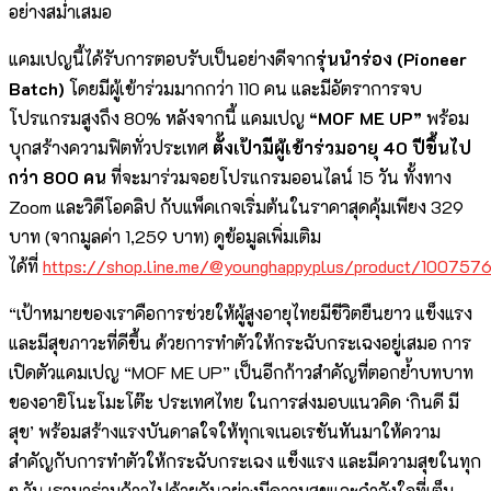
อย่างสม่ำเสมอ
แคมเปญนี้ได้รับการตอบรับเป็นอย่างดีจาก
รุ่นนำร่อง
(Pioneer
Batch)
โดยมีผู้เข้าร่วมมากกว่า 110 คน และมีอัตราการจบ
โปรแกรมสูงถึง 80% หลังจากนี้ แคมเปญ
“MOF ME UP”
พร้อม
บุกสร้างความฟิตทั่วประเทศ
ตั้งเป้ามีผู้เข้าร่วมอายุ 40 ปีขึ้นไป
กว่า 800 คน
ที่จะมาร่วมจอยโปรแกรมออนไลน์ 15 วัน ทั้งทาง
Zoom และวิดีโอคลิป กับแพ็คเกจเริ่มต้นในราคาสุดคุ้มเพียง 329
บาท (จากมูลค่า 1,259 บาท) ดูข้อมูลเพิ่มเติม
ได้ที่
https://shop.line.me/@younghappyplus/product/100757
“เป้าหมายของเราคือการช่วยให้ผู้สูงอายุไทยมีชีวิตยืนยาว แข็งแรง
และมีสุขภาวะที่ดีขึ้น ด้วยการทำตัวให้กระฉับกระเฉงอยู่เสมอ การ
เปิดตัวแคมเปญ “MOF ME UP” เป็นอีกก้าวสำคัญที่ตอกย้ำบทบาท
ของอายิโนะโมะโต๊ะ ประเทศไทย ในการส่งมอบแนวคิด ‘กินดี มี
สุข’ พร้อมสร้างแรงบันดาลใจให้ทุกเจเนอเรชันหันมาให้ความ
สำคัญกับการทำตัวให้กระฉับกระเฉง แข็งแรง และมีความสุขในทุก
ๆ วัน เรามาร่วมก้าวไปด้วยกันอย่างมีความสุขและกำลังใจที่เต็ม