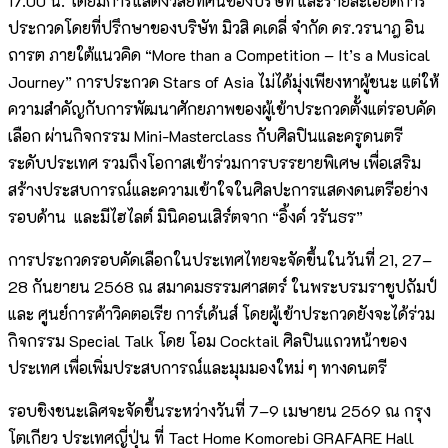
17.00 น. โดยมีการแสดงวิสัยทัศน์ของบริษัท และรายละเอียดการ
ประกวดโดยที่ปรึกษาของบริษัท มิวสิ คเดลี่ จำกัด ดร.วรนาฎ อิน
ถารต ภายใต้แนวคิด “More than a Competition – It’s a Musical
Journey” การประกวด Stars of Asia ไม่ได้มุ่งเพียงหาผู้ชนะ แต่ให้
ความสำคัญกับการพัฒนาศักยภาพของผู้เข้าประกวดตั้งแต่รอบคัด
เลือก ผ่านกิจกรรม Mini-Masterclass กับศิลปินและครูดนตรี
ระดับประเทศ รวมถึงโอกาสเข้าร่วมการบรรยายพิเศษ เพื่อเสริม
สร้างประสบการณ์และความเข้าใจในศิลปะการแสดงดนตรีอย่าง
รอบด้าน และมีไฮไลต์ มินิคอนเสิร์ตจาก “อิ้งค์ วรันธร”
การประกวดรอบคัดเลือกในประเทศไทยจะจัดขึ้นในวันที่ 21, 27–
28 กันยายน 2568 ณ สมาคมธรรมศาสตร์ ในพระบรมราชูปถัมป์
และ ศูนย์การค้าวิคตอเรีย การ์เด้นส์ โดยผู้เข้าประกวดยังจะได้ร่วม
กิจกรรม Special Talk โดย โอม Cocktail ศิลปินแถวหน้าของ
ประเทศ เพื่อเพิ่มประสบการณ์และมุมมองใหม่ ๆ ทางดนตรี
รอบชิงชนะเลิศจะจัดขึ้นระหว่างวันที่ 7–9 เมษายน 2569 ณ กรุง
โตเกียว ประเทศญี่ปุ่น ที่ Tact Home Komorebi GRAFARE Hall