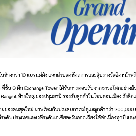
นห้างกว่า 10 แบรนด์ดัง แจกส่วนลดหัตถการและลุ้นรางวัลฉีดหน้าฟรี 
ที่ชั้น G ตึก Exchange Tower ได้รับการตอบรับจากชาวอโศกอย่างล้น
rk Rangsit ห้างใหญ่ของปทุมธานี รองรับลูกค้าในโซนดอนเมือง รังสิตและ
มงามของคนยุคใหม่ มาพร้อมกับประสบการณ์ดูแลลูกค้ากว่า 200,000
วทีระดับประเทศและเวทีระดับเอเชียตะวันออกเฉียงใต้ต่อเนื่องทุกปี แ