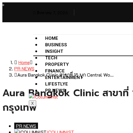
สิงหาคม 7, 2026
HOME
BUSINESS
INSIGHT
TECH
Home
PROPERTY
PR NEWS
FINANCE
Aura Bangkok Clinic สาขาที่ 15 บุก Central Wo…
ENTERTAINMENT
LIFESTLYE
Aura Bangkok Clinic สาขาที่
PR NEWS
กรุงเทพ
X
PR NEWS
ICOLUMNIST