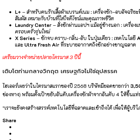
L+
– สำหรับคนรักเสื้อผ้าแบรนด์เนม : เครื่องซัก–อบอัจฉริย
สัมผัส
เหมาะกับบ้านที่ใส่ใจดีไซน์และคุณภาพชีวิต
Laundry Center
– สั่งซักผ่านแอปฯ แม้อยู่ข้างนอก : เครื่อง
ครอบครัวรุ่นใหม่
X Series
– ซักจบ คราบ-กลิ่น-อับ ในปุ่มเดียว : เทคโนโลยี
A
และ
Ultra Fresh Air
ที่ระบายอากาศถังซักอย่างชาญฉลาด
เตรียมวางจำหน่ายปลายไตรมาส 3 ปีนี้
เติบโตท่ามกลางวิกฤต เศรษฐกิจไม่ใช่อุปสรรค
ไฮเออร์เผยว่าในไตรมาสแรกของปี 2568 บริษัทมียอดขายกว่า
3,5
ช่องทาง) พร้อมตั้งเป้าขยับอันดับเครื่องซักผ้าจากอันดับ 4 ให้ขึ้นแท
“เราจะยังคงสร้างสรรค์เทคโนโลยีที่ฉลาดและเข้าถึงได้ เพื่อให้ผู้บริ
Share