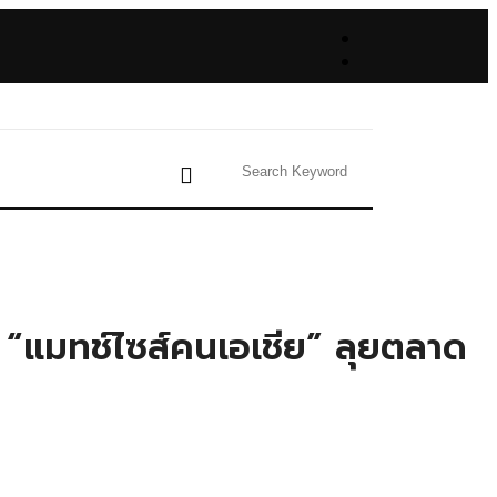
น์ “แมทช์ไซส์คนเอเชีย” ลุยตลาด