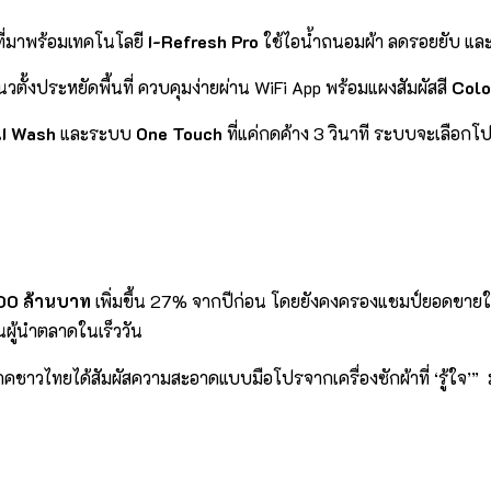
ะที่มาพร้อมเทคโนโลยี
I-Refresh Pro
ใช้ไอน้ำถนอมผ้า ลดรอยยับ และ
แนวตั้งประหยัดพื้นที่ ควบคุมง่ายผ่าน WiFi App พร้อมแผงสัมผัสสี
Colo
I Wash
และระบบ
One Touch
ที่แค่กดค้าง 3 วินาที ระบบจะเลือก
00 ล้านบาท
เพิ่มขึ้น 27% จากปีก่อน โดยยังคงครองแชมป์ยอดขายในห
่นผู้นำตลาดในเร็ววัน
โภคชาวไทยได้สัมผัสความสะอาดแบบมือโปรจากเครื่องซักผ้าที่ ‘รู้ใจ’” มร