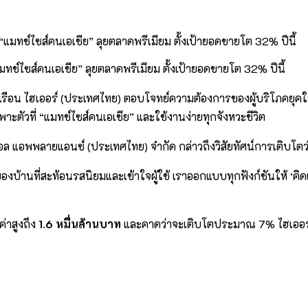
 “แมทช์ไซส์คนเอเชีย” ลุยตลาดพรีเมียม ตั้งเป้ายอดขายโต 32% ปีนี้
อน ไฮเออร์ (ประเทศไทย) ตอบโจทย์ความต้องการของผู้บริโภคยุคใหม่ด้ว
พาะตัวที่ “แมทช์ไซส์คนเอเชีย” และใช้งานง่ายทุกจังหวะชีวิต
คอล แอพพลายแอนซ์ (ประเทศไทย) จำกัด กล่าวถึงวิสัยทัศน์การเติบโตว
ของบ้านที่สะท้อนรสนิยมและเข้าใจผู้ใช้ เราออกแบบทุกฟังก์ชันให้ ‘คิดแทน
่าสูงถึง
1.6 หมื่นล้านบาท
และคาดว่าจะเติบโตประมาณ 7% ไฮเออร์ต