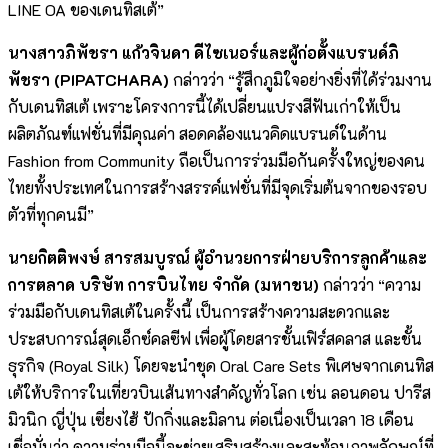
LINE OA ของเดนทิสเต้”
นางสาวภิพัชรา แก้วจินดา ดีไซเนอร์และผู้ก่อตั้งแบรนด์ภิ
พัชรา (PIPATCHARA)
กล่าวว่า “รู้สึกภูมิใจอย่างยิ่งที่ได้ร่วมงาน
กับเดนทิสเต้ เพราะโครงการนี้ได้เปลี่ยนแปรงสีฟันเก่าให้เป็น
ผลิตภัณฑ์แฟชั่นที่มีคุณค่า สอดคล้องแนวคิดแบรนด์ในด้าน
Fashion from Community ถือเป็นการร่วมมือกันครั้งใหญ่ของคน
ไทยทั้งประเทศในการสร้างสรรค์แฟชั่นที่มีจุดเริ่มต้นจากของรอบ
ตัวที่ทุกคนมี”
นายกิตติพงษ์ สารสมบูรณ์ ผู้อำนวยการฝ่ายบริการลูกค้าและ
การตลาด บริษัท การบินไทย จำกัด (มหาชน)
กล่าวว่า “ความ
ร่วมมือกับเดนทิสเต้ในครั้งนี้ เป็นการสร้างความสะดวกและ
ประสบการณ์สุดเอ็กซ์คลซีฟ เพื่อผู้โดยสารชั้นเฟิร์สคลาส และชั้น
ธุรกิจ (Royal Silk) โดยจะนำชุด Oral Care Sets พิเศษจากเดนทิส
เต้ให้บริการในเที่ยวบินเส้นทางสำคัญทั่วโลก เช่น ลอนดอน ปารีส
มิวนิก ญี่ปุ่น เซี่ยงไฮ้ ปักกิ่งและมิลาน ต่อเนื่องเป็นเวลา 18 เดือน
เชื่อมั่นว่า ความร่วมมือนี้จะช่วยเสริมสร้างและสะท้อนภาพลักษณ์ที่