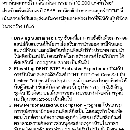
จากทันตแพทย์ในคลินิกทันตกรรมกว่า 10,000 แห่งทั่วไทย”
สำหรับครึ่งหลังของปี 2568 เดนทิสเต้ ประกาศกลยุทธ์ “DEN” ที่
เน้นความยั่งยืนและส่งเสริมการมีสุขภาพช่องปากที่ดีให้กับผู้บริโภค
ในวงกว้าง ได้แก่
Driving Sustainability
ขับเคลื่อนความยั่งยืนด้วยการคอล
แลปส์กับแบรนด์ภิพัชรา ส่งเสริมการนำหลอด ยาสีฟันและ
แปรงสีฟันมาแลกผลิตภัณฑ์เดนทิสเต้ฟรีทั่วประเทศ ก่อนนำ
ไปผลิตเป็นแฟชั่นไอเทมรักษ์โลก สร้างสรรค์โดยภิพัชรา ได้
ตั่งแต่วันที่ 1 กรกฎาคม 2568 เป็นต้นไป
Elevating DENTISTE’ Exclusive Experience
ร่วมกับ
การบินไทย ส่งชุดผลิตภัณฑ์ DENTISTE’ Oral Care Set รุ่น
Limited Edition สร้างประสบการณ์ดูแลช่องปากสุดพิเศษให้
กับผู้โดยสารชั้นเฟิร์สคลาสและชั้นธุรกิจ รวมกว่า 3.8 ล้าน
ชุดใน 18 เดือน บนเส้นทางระหว่างประเทศ ตั้งแต่วันพรุ่งนี้
(10 มิถุนายน 2568) เป็นต้นไป
New Personalized Subscription Program
โปรแกรม
การสมัครสมาชิกของเดนทิสเต้ถือเป็นโมเดลธุรกิจใหม่เพื่อ
ตอบโจทย์ความต้องการของลูกค้า โดยจะได้รับผลิตภัณฑ์
ตรงตามความต้องการส่วนบุคคลส่งตรงุคงบ้านในราคา
พิเศษ โดยลูกค้า 100 ท่านแรก จะได้รับโปรโมชั่นพิเศษ ลด