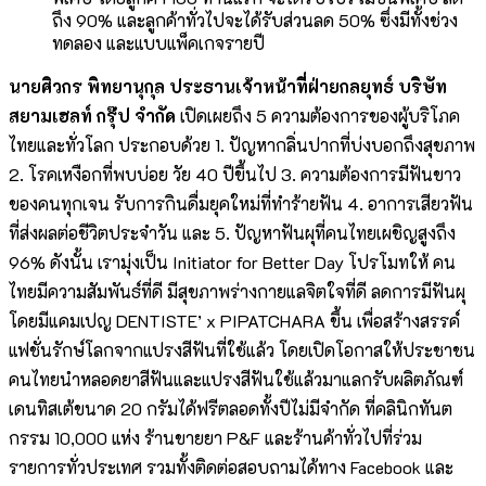
ถึง 90% และลูกค้าทั่วไปจะได้รับส่วนลด 50% ซึ่งมีทั้งช่วง
ทดลอง และแบบแพ็คเกจรายปี
นายศิวกร พิทยานุกุล ประธานเจ้าหน้าที่ฝ่ายกลยุทธ์ บริษัท
สยามเฮลท์ กรุ๊ป จำกัด
เปิดเผยถึง 5 ความต้องการของผู้บริโภค
ไทยและทั่วโลก ประกอบด้วย 1. ปัญหากลิ่นปากที่บ่งบอกถึงสุขภาพ
2. โรคเหงือกที่พบบ่อย วัย 40 ปีขึ้นไป 3. ความต้องการมีฟันขาว
ของคนทุกเจน รับการกินดื่มยุคใหม่ที่ทำร้ายฟัน 4. อาการเสียวฟัน
ที่ส่งผลต่อชีวิตประจำวัน และ 5. ปัญหาฟันผุที่คนไทยเผชิญสูงถึง
96% ดังนั้น เรามุ่งเป็น Initiator for Better Day โปรโมทให้ คน
ไทยมีความสัมพันธ์ที่ดี มีสุขภาพร่างกายแลจิตใจที่ดี ลดการมีฟันผุ
โดยมีแคมเปญ DENTISTE’ x PIPATCHARA ขึ้น เพื่อสร้างสรรค์
แฟชั่นรักษ์โลกจากแปรงสีฟันที่ใช้แล้ว โดยเปิดโอกาสให้ประชาชน
คนไทยนำหลอดยาสีฟันและแปรงสีฟันใช้แล้วมาแลกรับผลิตภัณฑ์
เดนทิสเต้ขนาด 20 กรัมได้ฟรีตลอดทั้งปีไม่มีจำกัด ที่คลินิกทันต
กรรม 10,000 แห่ง ร้านขายยา P&F และร้านค้าทั่วไปที่ร่วม
รายการทั่วประเทศ รวมทั้งติดต่อสอบถามได้ทาง Facebook และ