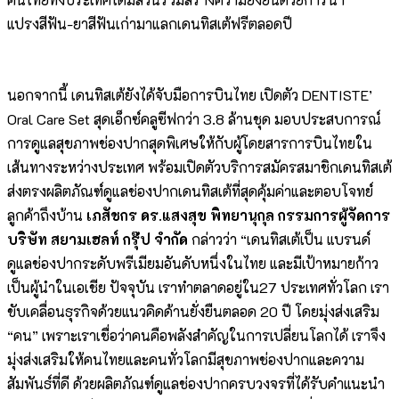
แปรงสีฟัน-ยาสีฟันเก่ามาแลกเดนทิสเต้ฟรีตลอดปี
นอกจากนี้ เดนทิสเต้ยังได้จับมือการบินไทย เปิดตัว DENTISTE’
Oral Care Set สุดเอ็กซ์คลูซีฟกว่า 3.8 ล้านชุด มอบประสบการณ์
การดูแลสุขภาพช่องปากสุดพิเศษให้กับผู้โดยสารการบินไทยใน
เส้นทางระหว่างประเทศ พร้อมเปิดตัวบริการสมัครสมาชิกเดนทิสเต้
ส่งตรงผลิตภัณฑ์ดูแลช่องปากเดนทิสเต้ที่สุดคุ้มค่าและตอบโจทย์
ลูกค้าถึงบ้าน
เภสัชกร ดร.แสงสุข พิทยานุกุล กรรมการผู้จัดการ
บริษัท สยามเฮลท์ กรุ๊ป จำกัด
กล่าวว่า “เดนทิสเต้เป็น แบรนด์
ดูแลช่องปากระดับพรีเมียมอันดับหนึ่งในไทย และมีเป้าหมายก้าว
เป็นผู้นำในเอเชีย ปัจจุบัน เราทำตลาดอยู่ใน27 ประเทศทั่วโลก เรา
ขับเคลื่อนธุรกิจด้วยแนวคิดด้านยั่งยืนตลอด 20 ปี โดยมุ่งส่งเสริม
“คน” เพราะเราเชื่อว่าคนคือพลังสำคัญในการเปลี่ยนโลกได้ เราจึง
มุ่งส่งเสริมให้คนไทยและคนทั่วโลกมีสุขภาพช่องปากและความ
สัมพันธ์ที่ดี ด้วยผลิตภัณฑ์ดูแลช่องปากครบวงจรที่ได้รับคำแนะนำ