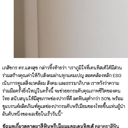
เภสัชกร ดร.แสงสุข กล่าวทิ้งท้ายว่า “เราภูมิใจที่เดนทิสเต้ได้มีส่วน
ร่วมสร้างคุณค่าให้กับสังคมผ่านทุกแคมเปญ สอดคล้องหลัก ESG
เน้นการดูแลสิ่งแวดล้อม สังคม และธรรมาภิบาล เราหวังว่าความ
ร่วมมือครั้งยิ่งใหญ่ในครั้งนี้ จะช่วยยกระดับคุณภาพชีวิตของคน
ไทย สนับสนุนให้มีสุขภาพช่องปากที่ดี ลดฟันผุต่ำกว่า 50% พร้อม
ชูแบรนด์ผลิตภัณฑ์ดูแลช่องปากระดับพรีเมียมของไทยขึ้นแท่นผู้นำ
อันดับหนึ่งของเอเชียในเร็ววันนี้”
ข้อมูลเกี่ยวตลาดยาสีฟันพรีเมียมและเดนทิสเต้
ตลาดยาสีฟัน