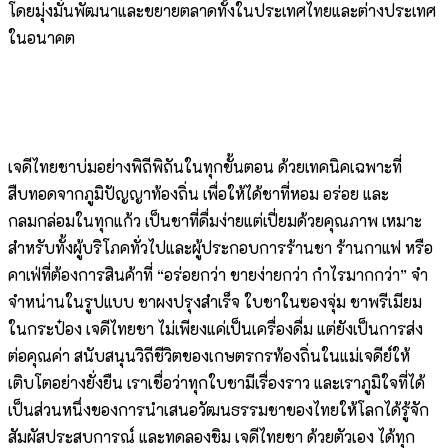
โดยมุ่งมั่นพัฒนาและขยายตลาดทั้งในประเทศไทยและต่างประเทศ
ในอนาคต
เจดีไทยชาบ่มอย่างพิถีพิถันในทุกขั้นตอน ด้วยเทคนิคเฉพาะที่
สืบทอดจากภูมิปัญญาท้องถิ่น เพื่อให้ได้ชาที่หอม อร่อย และ
กลมกล่อมในทุกแก้ว เป็นชาที่ดื่มง่ายแต่เปี่ยมด้วยคุณภาพ เหมาะ
สำหรับทั้งผู้บริโภคทั่วไปและผู้ประกอบการร้านชา ร้านกาแฟ หรือ
คาเฟ่ที่ต้องการสินค้าที่ “อร่อยกว่า ขายง่ายกว่า กำไรมากกว่า” จำ
จำหน่านในรูปแบบ ชาผงปรุงสำเร็จ ใบชาในซองจุ่ม ชาพรีเมียม
ในกระป๋อง เจดีไทยชา ไม่เพียงแค่เป็นเครื่องดื่ม แต่ยังเป็นการส่ง
ต่อคุณค่า สนับสนุนวิถีชีวิตของเกษตรกรท้องถิ่นในแม่เจดีย์ให้
เติบโตอย่างยั่งยืน เราเชื่อว่าทุกใบชามีเรื่องราว และเราภูมิใจที่ได้
เป็นส่วนหนึ่งของการนำเสนอวัฒนธรรมชาของไทยให้โลกได้รู้จัก
สัมผัสประสบการณ์ และทดลองชิม เจดีไทยชา ด้วยตัวเอง ได้ทุก