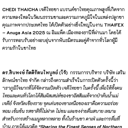
CHEDI THAICHA
เจดีไทยชา แบรนด์ชาไทยคุณภาพสูงที่เกิดจาก
ความหลงใหลในวัฒนธรรมชาและความภาคภูมิใจในแหล่งปลูกชา
คุณภาพจากประเทศไทย ได้เปิดตัวอย่างยิ่งใหญ่ในงาน
THAIFEX
– Anuga Asia 2025
ณ อิมแพ็ค เมืองทองธานีที่ผ่านมา โดยได้
รับการตอบรับอย่างอบอุ่นจากพันธมิตรและคู่ค้าจากทั่วโลกผู้มี
ความรักในชาไทย
ดร.สิบพงษ์ กิตติรัตนไพบูลย์ (โจ้)
กรรมการบริหาร บริษัท เสริม
ลักษณ์ชาไทย จำกัด กล่าวถึงความสำเร็จในการเปิดตัวครั้งนี้ว่า
“เราภูมิใจมากที่ได้จัดงานเปิดตัว เจดีไทยชา ในครั้งนี้ เพื่อให้ทั้งคน
ไทยและคนทั่วโลกได้สัมผัสเสน่ห์ของชาอัสสัมแท้จากป่าต้นน้ำแม่
เจดีย์ จังหวัดเชียงราย จุดเด่นของชาเหนือของเราคือความอร่อย
หอม เข้มข้น รสชาติที่ไม่ฝาด ไม่ขม และชงง่ายดื่มสบาย เหมาะ
สำหรับการสร้างเมนูหลากหลาย ทั้งในร้านชา คาเฟ่ และการดื่มที่
บ้าน ภายใต้แนวคิด
“Sharing the Finest Senses of Northern