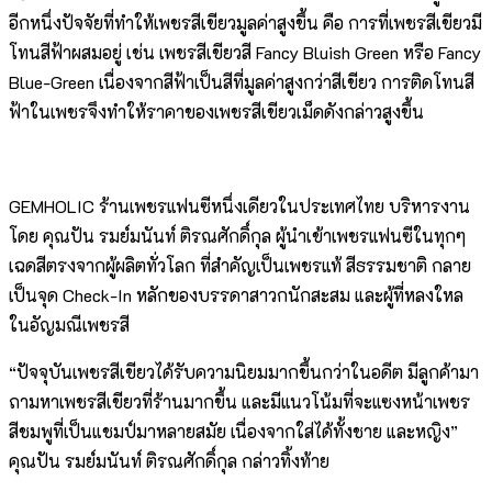
อีกหนึ่งปัจจัยที่ทำให้เพชรสีเขียวมูลค่าสูงขึ้น คือ การที่เพชรสีเขียวมี
โทนสีฟ้าผสมอยู่ เช่น เพชรสีเขียวสี Fancy Bluish Green หรือ Fancy
Blue-Green เนื่องจากสีฟ้าเป็นสีที่มูลค่าสูงกว่าสีเขียว การติดโทนสี
ฟ้าในเพชรจึงทำให้ราคาของเพชรสีเขียวเม็ดดังกล่าวสูงขึ้น
GEMHOLIC ร้านเพชรแฟนซีหนึ่งเดียวในประเทศไทย บริหารงาน
โดย คุณปัน รมย์มนันท์ ติรณศักดิ์กุล ผู้นำเข้าเพชรแฟนซีในทุกๆ
เฉดสีตรงจากผู้ผลิตทั่วโลก ที่สำคัญเป็นเพชรแท้ สีธรรมชาติ กลาย
เป็นจุด Check-In หลักของบรรดาสาวกนักสะสม และผู้ที่หลงใหล
ในอัญมณีเพชรสี
“ปัจจุบันเพชรสีเขียวได้รับความนิยมมากขึ้นกว่าในอดีต มีลูกค้ามา
ถามหาเพชรสีเขียวที่ร้านมากขึ้น และมีแนวโน้มที่จะแซงหน้าเพชร
สีชมพูที่เป็นแชมป์มาหลายสมัย เนื่องจากใส่ได้ทั้งชาย และหญิง”
คุณปัน รมย์มนันท์ ติรณศักดิ์กุล กล่าวทิ้งท้าย