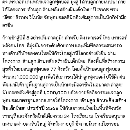
คิง เพาเวอร์ เดินหน้าแจกลูกฟุตบอล มุ่งสู่ 1 ล้านลูกภายในปีนี้! ภาย
ใต้โครงการ ‘ล้านลูก ล้านพลัง สร้างฝันเด็กไทย’ ปี 2568 ชวน
“ลีซอ” ธีรเทพ วิโนทัย จัดฟุตบอลคลินิกติวเข้มสู่การเป็นนักกีฬามือ
อาชีพ
ก้าวเข้าสู่ปีที่ 8 อย่างเต็มภาคภูมิ! สำหรับ คิง เพาเวอร์ ไทย เพาเวอร์
พลังคนไทย ที่มุ่งมั่นยกระดับศักยภาพ และเพิ่มขีดความสามารถ
ทางด้านกีฬาของคนไทยให้ก้าวไกลสู่เวทีโลกอย่างยั่งยืน ผ่าน
โครงการ ‘ล้านลูก ล้านพลัง สร้างฝันเด็กไทย’ ที่ลงพื้นที่สร้างความ
สุขทั่วไทยมอบลูกฟุตบอล 77 จังหวัด โดยตั้งเป้ามอบลูกฟุตบอล
จำนวน 1,000,000 ลูก เพื่อให้เยาวชนได้นำลูกฟุตบอลไปใช้ฝึกฝน
พัฒนาฝีเท้า ปูพื้นฐานสู่การเป็นนักเตะมืออาชีพในอนาคต ล่าสุด!
นับถอยหลังเข้าสู่ลูกที่
1,000,000 !
ด้วยการจัดกิจกรรมแจกลูก
ฟุตบอลมาตรฐานสากล ภายใต้โครงการ
‘ล้านลูก ล้านพลัง สร้าง
ฝันเด็กไทย’ ประจำปี
2568
ให้กับเยาวชนไทยในพื้นที่จังหวัด
ราชบุรี และจังหวัดใกล้เคียงรวม 34 โรงเรียน ณ โรงเรียนอนุบาล
เทศบาลตำบลกรับใหญ่ จังหวัดราชบุรี ซึ่งภายในงานมีเยาวชน