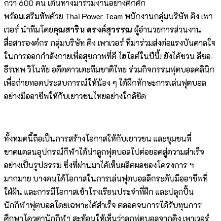
กว่า 600 คน เดินทางมาร่วมงานอย่างคึกคัก
พร้อมเสริมทัพด้วย Thai Power Team พนักงานกลุ่มบริษัท คิง เพา
เวอร์ นำทีมโดย
คุณสาริน ดรงค์สุวรรณ
ผู้อำนวยการส่วนงาน
สื่อสารองค์กร กลุ่มบริษัท คิง เพาเวอร์
ที่มาร่วมส่งต่อแรงบันดาลใจ
ในการออกกำลังกายเพื่อสุขภาพที่ดี ไฮไลต์ในปีนี้! ยังได้ชวน ลีซอ-
ธีรเทพ วิโนทัย อดีตดาวเตะทีมชาติไทย ร่วมกิจกรรมฟุตบอลคลินิก
เพื่อถ่ายทอดประสบการณ์ให้น้อง ๆ ได้ฝึกทักษะการเล่นฟุตบอล
อย่างมืออาชีพให้กับเยาวชนไทยอย่างใกล้ชิด
ทั้งหมดนี้ถือเป็นการสร้างโอกาสให้กับเยาวชน และชุมชนที่
ขาดแคลนอุปกรณ์กีฬาได้นำลูกฟุตบอลไปต่อยอดสู่ความสำเร็จ
อย่างเป็นรูปธรรม ซึ่งที่ผ่านมาได้เห็นผลิตผลของโครงการ ฯ
มากมาย บางคนได้โอกาสในการเล่นฟุตบอลลีกระดับมืออาชีพที่
ใฝ่ฝัน และการมีโอกาสเข้าโรงเรียนประจำที่ฝึก และปลุกปั้น
นักกีฬาฟุตบอลโดยเฉพาะได้สำเร็จ ตลอดจนการได้รับทุนการ
ศึกษาโควตานักกีฬา สะท้อนให้เห็นว่าลูกฟุตบอลจากคิง เพาเวอร์