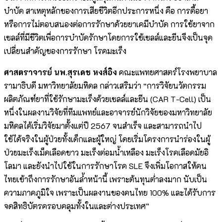
บำบัด สาเหตุหลักของการเสียชีวิตอีกประการหนึ่ง คือ การดื้อยา
หรือการไม่ตอบสนองต่อการรักษาด้วยยาเคมีบำบัด การใช้ยาจาก
เซลล์ที่มีชีวิตเพื่อการบำบัดรักษาโดยการใช้เซลล์และยีนจึงเป็นจุด
เปลี่ยนสำคัญของการรักษา โรคมะเร็ง
ศ
าสตราจารย์
นพ.สุรเดช หงส์อิง
คณะแพทยศาสตร์โรงพยาบาล
รามาธิบดี มหาวิทยาลัยมหิดล กล่าวเสริมว่า “การวิจัยนวัตกรรม
ผลิตภัณฑ์ยาที่ใช้รักษามะเร็งด้วยเซลล์และยีน (CAR T-Cell) เป็น
หนึ่งในผลงานวิจัยที่ทีมแพทย์และอาจารย์นักวิจัยของมหาวิทยาลัย
มหิดลได้เริ่มวิจัยมาตั้งแต่ปี 2567 จนสำเร็จ และสามารถนำไป
ใช้ได้จริงในผู้ป่วยทั้งเด็กและผู้ใหญ่ โดยเริ่มโครงการนำร่องในผู้
ป่วยมะเร็งเม็ดเลือดขาว มะเร็งต่อมน้ำเหลือง มะเร็งโรคเลือดมัยอิ
โลมา และยังนำไปใช้ในการรักษาโรค SLE จึงเพิ่มโอกาสให้คน
ไทยเข้าถึงการรักษาอันล้ำหน้านี้ เพราะต้นทุนต่ำลงมาก นับเป็น
ความภาคภูมิใจ เพราะเป็นผลงานของคนไทย 100% และได้รับการ
จดสิทธิบัตรครอบคลุมทั้งในและต่างประเทศ”