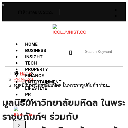
สิงหาคม 8, 2026
HOME
BUSINESS
INSIGHT
TECH
PROPERTY
Home
FINANCE
PR NEWS
ENTERTAINMENT
มูลนิธิมหาวิทยาลัยมหิดล ในพระราชูปถัมภ์ฯ ร่วม…
LIFESTLYE
PR
มูลนิธิมหาวิทยาลัยมหิดล ในพระ
NEWS
ราชูปถัมภ์ฯ ร่วมกับ
X