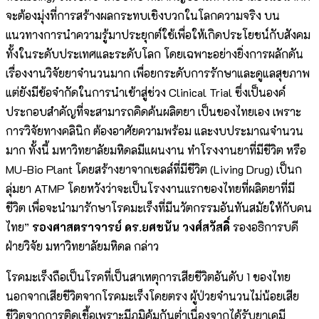
จะต้องมุ่งที่การสร้างผลกระทบเชิงบวกในโลกความจริง บน
แนวทางการนำความรู้มาประยุกต์ใช้เพื่อให้เกิดประโยชน์กับสังคม
ทั้งในระดับประเทศและระดับโลก โดยเฉพาะอย่างยิ่งการผลักดัน
เรื่องงานวิจัยยาจำนวนมาก เพื่อยกระดับการรักษาและดูแลสุขภาพ
แต่ยังมีข้อจำกัดในการนำเข้าสู่ช่วง Clinical Trial ซึ่งเป็นองค์
ประกอบสำคัญที่จะสามารถคิดค้นผลิตยา เป็นของไทยเอง เพราะ
การวิจัยทางคลินิก ต้องอาศัยความพร้อม และงบประมาณจำนวน
มาก ทั้งนี้ มหาวิทยาลัยมหิดลมีแผนงาน ทำโรงงานยาที่มีชีวิต หรือ
MU-Bio Plant โดยสร้างยาจากเซลล์ที่มีชีวิต (Living Drug) เป็นก
ลุ่มยา ATMP โดยหวังว่าจะเป็นโรงงานแรกของไทยที่ผลิตยาที่มี
ชีวิต เพื่อจะนำมารักษาโรคมะเร็งที่มีนวัตกรรมอันทันสมัยให้กับคน
ไทย”
ร
องศาสตราจารย์
ดร.ยศชนัน วงศ์สวัสดิ์
รองอธิการบดี
ฝ่ายวิจัย มหาวิทยาลัยมหิดล กล่าว
โรคมะเร็งถือเป็นโรคที่เป็นสาเหตุการเสียชีวิตอันดับ 1 ของไทย
นอกจากเสียชีวิตจากโรคมะเร็งโดยตรง ผู้ป่วยจำนวนไม่น้อยเสีย
ชีวิตจากการติดเชื้อเพราะมีภูมิคุ้มกันต่ำเนื่องจากได้รับยาเคมี