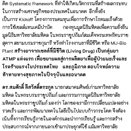
คิด Systematic Framework ที่ทำให้เกิดนวัตกรรมที่สร้างผลกระทบ
ในการสร้างเศรษฐกิจของประเทศในอนาคต อีกทั้งยัง
เป็นการ Kickoff โครงการระดมทุนเพื่อการรักษาโรคมะเร็งด้วย
การใช้เซลล์แทนเคมีบำบัด กองทุนมูลนิธิมหิดลเพื่อความยั่งยืน
มูลนิธิมหาวิทยาลัยมหิดล ในพระราชูปถัมภ์สมเด็จพระเทพรัตนราช
สุดาฯ สยามบรมราชกุมารี หวังทำโรงงานยาที่มีชีวิต หรือ MU-Bio
Plant
สร้างยาจากเซลล์ที่มีชีวิต (Living Drug) เป็นกลุ่มยา
ATMP แห่งแรก เพื่อขยายผลสู่การผลิตยาเพื่อผู้ป่วยมะเร็งและ
โรคร้ายแรงในประเทศไทย และภูมิภาค ตอบโจทย์ความ
ท้าทายทางสุขภาพในปัจจุบันและอนาคต
ดร.สมศักดิ์ ลีสวัสดิ์ตระกูล
นายกสมาคมศิษย์เก่ามหาวิทยาลัย
มหิดล ในพระบรมราชูปถัมภ์ และกรรมการมูลนิธิมหาวิทยาลัย
มหิดลในพระราชูปถัมภ์ มองว่า โลกของเรามีการเปลี่ยนแปลงอย่าง
รวดเร็ว และการพัฒนาเทคโนโลยีเป็นไปแบบก้าวกระโดด จึงต้อง
เน้นทั้งการเรียนรู้ภายในองค์กรและนำการเรียนรู้ และการสร้าง
ประสบการณ์จากภายนอกเข้ามาประยุกต์ใช้ แม้มหาวิทยาลัย