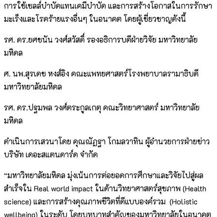
การใช้เซลล์บำบัดแทนเคมีบำบัด และการสร้างโอกาสในการรักษา
มะเร็งและโรคร้ายแรงอื่นๆ ในอนาคต โดยผู้เชี่ยวชาญดังนี้
รศ. ดร.ยศชนัน วงศ์สวัสดิ์ รองอธิการบดีฝ่ายวิจัย มหาวิทยาลัย
มหิดล
ศ. นพ.สุรเดช หงส์อิง คณะแพทยศาสตร์โรงพยาบาลรามาธิบดี
มหาวิทยาลัยมหิดล
รศ. ดร.ปฐมพล วงศ์ตระกูลเกตุ คณะวิทยาศาสตร์ มหาวิทยาลัย
มหิดล
ดำเนินการเสวนาโดย คุณณัฏฐา โกมลวาทิน ผู้อำนวยการฝ่ายข่าว
บริษัท เดอะสแตนดาร์ด จำกัด
“มหาวิทยาลัยมหิดล มุ่งเน้นการต่อยอดการศึกษาและวิจัยไปสู่ผล
สำเร็จใน Real world impact ในด้านวิทยาศาสตร์สุขภาพ (Health
science) และการสร้างคุณภาพชีวิตที่ดีแบบองค์รวม (Holistic
wellbeing) ในระดับ โดยบทบาทสำคัญของมหาวิทยาลัยในอนาคต