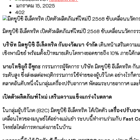
มกราคม 15, 2025
402
มิตซูบิชิ อีเล็คทริค เปิดตัวผลิตภัณฑ์ใหม่ปี 2568 ขับเคลื่อนนวัต
บริษัท มิตซูบิชิ อีเล็คทริค กันยงวัฒนา จำกัด
เดินหน้าเสริมความ
เชิงพาณิชย์ พร้อมตั้งเป้าหมายเติบโตทางยอดขายถึง 10% ภายใต้
นายโทชิยูกิ อีซูกะ
กรรมการผู้จัดการ บริษัท มิตซูบิชิ อีเล็คทริค กั
ระดับสูง ซึ่งส่งผลต่อพฤติกรรมการใช้จ่ายของผู้บริโภค อย่างไรก็ต
ตลาดอันดับหนึ่งในกลุ่มเครื่องปรับอากาศ พัดลมระบายอากาศ และปั๊
เปิดตัวผลิตภัณฑ์ใหม่ เสริมความแข็งแกร่งในตลาด
ในกลุ่มผู้บริโภค (B2C) มิตซูบิชิ อีเล็คทริค ได้เปิดตัว
เครื่องปรับอ
เคลื่อนไหวของมนุษย์ได้อย่างแม่นยำ ระบบนี้ทำงานร่วมกับ
Fast Co
โจทย์สไตล์การตกแต่งภายในบ้าน