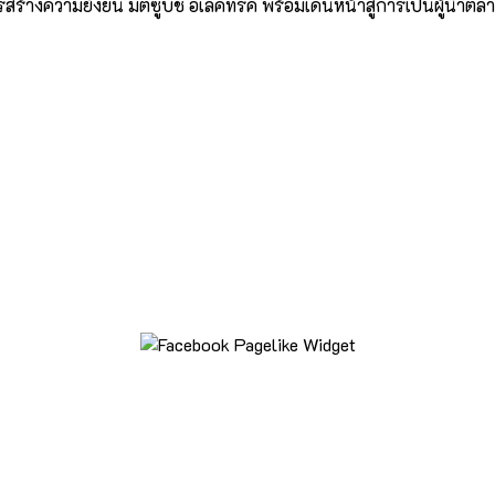
างความยั่งยืน มิตซูบิชิ อีเล็คทริค พร้อมเดินหน้าสู่การเป็นผู้นำตล