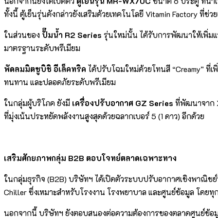
นอกจากนี้ยังได้เปิดตัว
ตู้เย็นรุ่น MR-WX70C
ขนาด 6 ประตู ที่นำเ
ทั้งนี้ ตู้เย็นรุ่นดังกล่าวยังเสริมด้วยเทคโนโลยี Vitamin Factory ที่
ในส่วนของ
ปั๊มน้ำ R2 Series
รุ่นใหม่นั้น ได้รับการพัฒนาให้เพ
มาตรฐานระดับพรีเมียม
พัดลมมิตซูบิชิ อีเล็คทริค
ได้ปรับโฉมใหม่ด้วยโทนสี “Creamy” ที่เ
ทนทาน และปลอดภัยระดับพรีเมียม
ในกลุ่มผู้บริโภค ยังมี
เครื่องปรับอากาศ GZ Series
ที่พัฒนาจาก 
ที่มุ่งเน้นประหยัดพลังงานสูงสุดด้วยฉลากเบอร์ 5 (1 ดาว) อีกด้วย
เสริมศักยภาพกลุ่ม B2B ตอบโจทย์ตลาดเฉพาะทาง
ในกลุ่มธุรกิจ (B2B) บริษัทฯ ได้เปิดตัวระบบปรับอากาศเชิงพาณิช
Chiller ซึ่งเหมาะสำหรับโรงงาน โรงพยาบาล และศูนย์ข้อมูล โดย
นอกจากนี้ บริษัทฯ ยังตอบสนองต่อความต้องการของตลาดศูนย์ข้อม