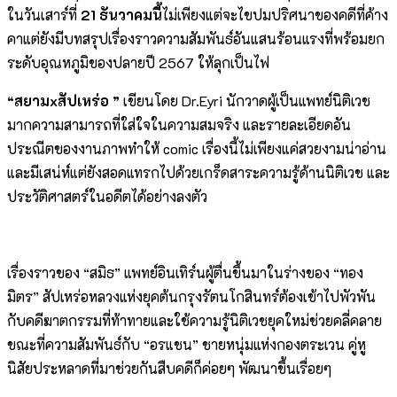
ในวันเสาร์ที่
21
ธันวาคมนี้
ไม่เพียงแต่จะไขปมปริศนาของคดีที่ค้าง
คาแต่ยังมีบทสรุปเรื่องราวความสัมพันธ์อันแสนร้อนแรงที่พร้อมยก
ระดับอุณหภูมิของปลายปี 2567 ให้ลุกเป็นไฟ
“สยามxสัปเหร่อ
”
เขียนโดย Dr.Eyri นักวาดผู้เป็นแพทย์นิติเวช
มากความสามารถที่ใส่ใจในความสมจริง และรายละเอียดอัน
ประณีตของงานภาพทำให้ comic เรื่องนี้ไม่เพียงแค่สวยงามน่าอ่าน
และมีเสน่ห์แต่ยังสอดแทรกไปด้วยเกร็ดสาระความรู้ด้านนิติเวช และ
ประวัติศาสตร์ในอดีตได้อย่างลงตัว
เรื่องราวของ “สมิธ” แพทย์อินเทิร์นผู้ตื่นขึ้นมาในร่างของ “ทอง
มิตร” สัปเหร่อหลวงแห่งยุคต้นกรุงรัตนโกสินทร์ต้องเข้าไปพัวพัน
กับคดีฆาตกรรมที่ท้าทายและใช้ความรู้นิติเวชยุคใหม่ช่วยคลี่คลาย
ขณะที่ความสัมพันธ์กับ “อรแชน” ชายหนุ่มแห่งกองตระเวน คู่หู
นิสัยประหลาดที่มาช่วยกันสืบคดีก็ค่อยๆ พัฒนาขึ้นเรื่อยๆ