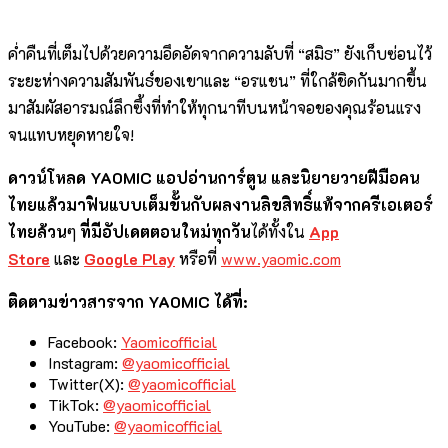
ค่ำคืนที่เต็มไปด้วยความอึดอัดจากความลับที่ “สมิธ” ยังเก็บซ่อนไว้
ระยะห่างความสัมพันธ์ของเขาและ “อรแชน” ที่ใกล้ชิดกันมากขึ้น
มาสัมผัสอารมณ์ลึกซึ้งที่ทำให้ทุกนาทีบนหน้าจอของคุณร้อนแรง
จนแทบหยุดหายใจ!
ดาวน์โหลด
YAOMIC
แอปอ่านการ์ตูน
และนิยายวายฝีมือคน
ไทยแล้วมาฟินแบบเต็มขั้น
กับผลงานลิขสิทธิ์แท้จากครีเอเตอร์
ไทยล้วน
ๆ
ที่มีอัปเดตตอนใหม่ทุกวัน
ได้ทั้งใน
App
Store
และ
Google Play
หรือที่
www.yaomic.com
ติดตามข่าวสารจาก YAOMIC
ได้ที่:
Facebook:
Yaomicofficial
Instagram:
@yaomicofficial
Twitter(X):
@yaomicofficial
TikTok:
@yaomicofficial
YouTube:
@yaomicofficial