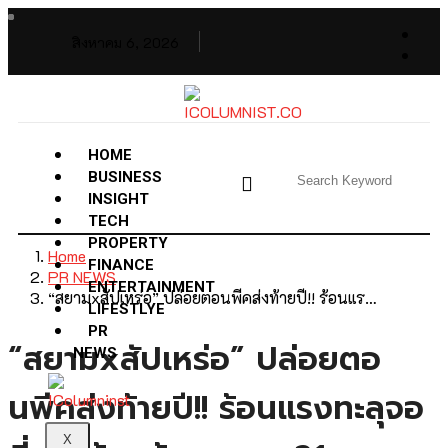
สิงหาคม 6, 2026
HOME
BUSINESS
INSIGHT
TECH
PROPERTY
Home
FINANCE
PR NEWS
ENTERTAINMENT
“สยามxสัปเหร่อ” ปล่อยตอนพีคส่งท้ายปี!! ร้อนแร…
LIFESTLYE
PR
“สยามxสัปเหร่อ” ปล่อยตอ
NEWS
นพีคส่งท้ายปี!! ร้อนแรงทะลุจอ
X