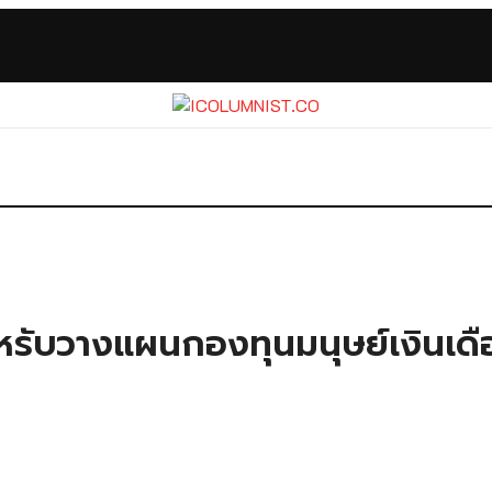
หรับวางแผนกองทุนมนุษย์เงินเดื